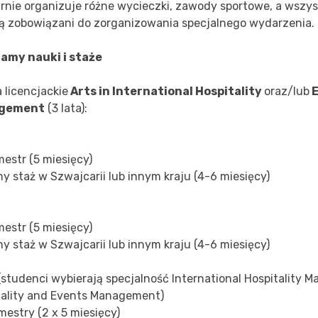
rnie organizuje różne wycieczki, zawody sportowe, a wszys
są zobowiązani do zorganizowania specjalnego wydarzenia.
amy nauki i staże
 licencjackie
Arts in International Hospitality
oraz/lub
E
gement
(3 lata):
mestr (5 miesięcy)
ny staż w Szwajcarii lub innym kraju (4-6 miesięcy)
mestr (5 miesięcy)
ny staż w Szwajcarii lub innym kraju (4-6 miesięcy)
k (studenci wybierają specjalność International Hospitality
tality and Events Management)
mestry (2 x 5 miesięcy)