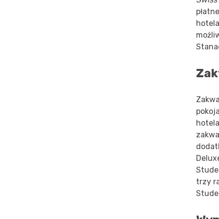
płatn
hotel
możli
Stana
Zak
Zakwa
pokoj
hotela
zakwa
dodat
Deluxe
Studen
trzy r
Stude