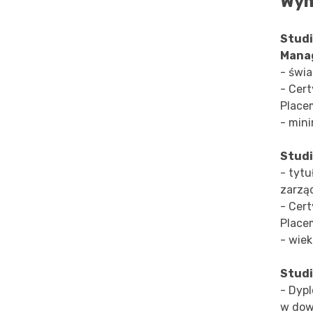
Wym
Studi
Mana
- świ
- Cert
Place
- mini
Stud
- tytu
zarzą
- Cert
Place
- wiek
Studi
- Dypl
w dow