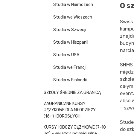
O s
Studia w Niemczech
Studia we Włoszech
Swiss
kampu
Studia w Szwecji
znajd
Studia w Hiszpanii
budyn
narcia
Studia w USA
SHMS 
Studia we Francji
międz
szkole
Studia w Finlandii
całym
SZKOŁY ŚREDNIE ZA GRANICĄ
event
absol
ZAGRANICZNE KURSY
– szwa
JĘZYKOWE DLA MŁODZIEŻY
(16+) I DOROSŁYCH
Stude
KURSY I OBOZY JĘZYKOWE (7-18
do sz
lat) – wyjazdy indywidualne