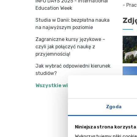
INFO DAYS 2025 - International
- Pra
Education Week
Zdj
Studia w Danii: bezpłatna nauka
na najwyższym poziomie
Zagraniczne kursy językowe –
czyli jak połączyć naukę z
przyjemnością!
Jak wybrać odpowiedni kierunek
studiów?
Wszystkie wiadomości
Zgoda
Studi
Manag
Niniejsza strona korzysta
Mana
Wykorzystujemy pliki cookie