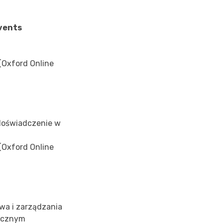
Events
 (Oxford Online
e doświadczenie w
 (Oxford Online
twa i zarządzania
ięcznym