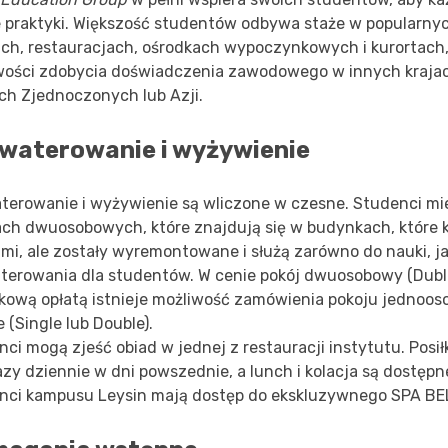
e praktyki. Większość studentów odbywa staże w popularny
ach, restauracjach, ośrodkach wypoczynkowych i kurortach, 
wości zdobycia doświadczenia zawodowego w innych krajac
ch Zjednoczonych lub Azji.
waterowanie i wyżywienie
terowanie i wyżywienie są wliczone w czesne. Studenci mi
ach dwuosobowych, które znajdują się w budynkach, które k
mi, ale zostały wyremontowane i służą zarówno do nauki, ja
terowania dla studentów. W cenie pokój dwuosobowy (Dubl
kową opłatą istnieje możliwość zamówienia pokoju jednoo
 (Single lub Double).
ci mogą zjeść obiad w jednej z restauracji instytutu. Posi
azy dziennie w dni powszednie, a lunch i kolacja są dostęp
nci kampusu Leysin mają dostęp do ekskluzywnego SPA BE