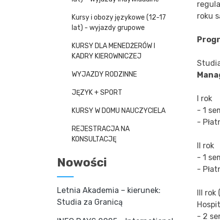
regula
roku 
Kursy i obozy językowe (12-17
lat) - wyjazdy grupowe
Progr
KURSY DLA MENEDŻERÓW I
KADRY KIEROWNICZEJ
Studia
Mana
WYJAZDY RODZINNE
JĘZYK + SPORT
I rok
- 1 se
KURSY W DOMU NAUCZYCIELA
- Płat
REJESTRACJA NA
KONSULTACJĘ
II rok
- 1 se
Nowości
- Płat
Letnia Akademia – kierunek:
III ro
Studia za Granicą
Hospi
- 2 se