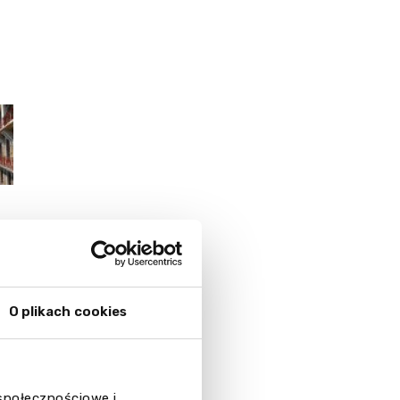
O plikach cookies
rations
nd Restaurant
 społecznościowe i