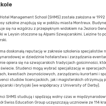
zkole
 Hotel Management School (SHMS) została założona w 1992 
sy szkolne znajdują się w pobliżu miasta Montreux. Budyn
uje się na wzgórzu z przepięknym widokiem na Jezioro Gen
ki w Leysin otoczone są Alpami Szwajcarskimi. Leizine to p
rski.
ma doskonałą reputację w zakresie szkolenia specjalistów n
ynarodowej w dziedzinie hotelarstwa i zarządzania eventa
nie opiera się na szwajcarskich tradycjach gościnności, kt
 świecie. Studenci mogą wybrać specjalizację w operacjac
ach, kwestiach żwynościowych, zarządzaniu kurortami i sp
wenci studiów licencjackich, jak i magisterskich otrzymują
jcarski i brytyjski (we współpracy z University of Derby).
nci SHMS studiują i spędzają wolny czas w międzynarodow
kół Swiss Education Group uczęszczają uczniowie ze 114 kra