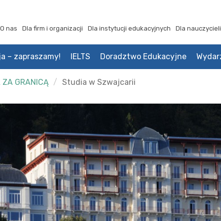
O nas
Dla firm i organizacji
Dla instytucji edukacyjnych
Dla nauczycieli
ja – zapraszamy!
IELTS
Doradztwo Edukacyjne
Wydar
 ZA GRANICĄ
Studia w Szwajcarii