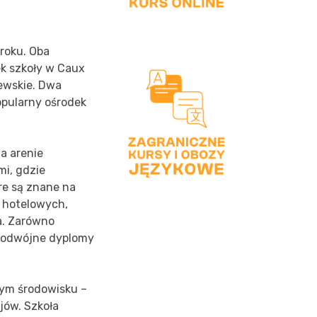
roku. Oba
ek szkoły w Caux
ewskie. Dwa
opularny ośrodek
a arenie
mi, gdzie
óre są znane na
h hotelowych,
a. Zarówno
 podwójne dyplomy
ym środowisku –
jów. Szkoła