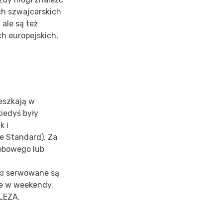
ch szwajcarskich
ale są też
h europejskich,
eszkają w
iedyś były
k i
e Standard). Za
sobowego lub
łki serwowane są
ne w weekendy.
LEZA.