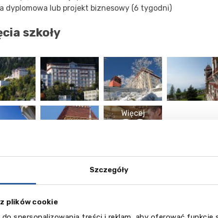
ca dyplomowa lub projekt biznesowy (6 tygodni)
ęcia szkoły
Więcej
22
zdjęć
Szczegóły
a podyplomowe w zakresie
Hotel Management, Hotel Ope
ement, Events Management vai Food and Beverage a
 z plików cookie
gement
(1 rok):
 do spersonalizowania treści i reklam, aby oferować funkcje