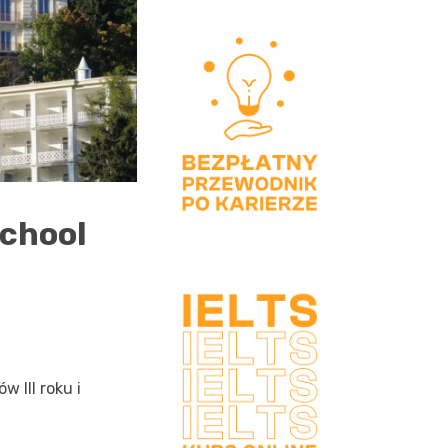
chool
w III roku i