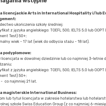
agania wstępne
a licencjackie Arts in International Hospitality i/lub 
gement:
adectwo ukończenia szkoły średniej;
yfikat z języka angielskiego: TOEFL 500, IELTS 5.0 lub OOPT
ment Test) 50+;
malny wiek - 17 lat (wiek do odbycia stażu - 18 lat).
ia podyplomowe:
ł licencjata w dowolnej dziedzinie lub co najmniej 3-letni
dzaniu;
yfikat z języka angielskiego: TOEFL 500, IELTS 5.0 lub OOPT
ment Test) 50+;
 - co najmniej 21 lat.
a magisterskie International Business:
om lub tytuł licencjata w zakresie hotelarstwa lub hotelars
olnej szkole Swiss Education Group (z co najmniej 6-mies