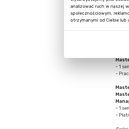
- 1 se
analizować ruch w naszej w
- Płat
społecznościowym, reklamo
otrzymanymi od Ciebie lub 
Progr
Manag
Manag
Beve
Maste
- 1 se
- Pra
Maste
Maste
Mana
- 1 se
- Płat
Swiss