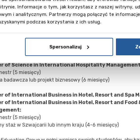
mestr (5 miesięcy)
itrynie. Informacje o tym, jak korzystasz z naszej witryny,
ny staż w Szwajcarii lub innym kraju (4-6 miesięcy)
wym i analitycznym. Partnerzy mogą połączyć te informacje
uzyskanymi podczas korzystania z ich usług.
amy magisterskie:
M
aster of Science in International Ho
ement, Master of International Business in Hotel, Re
ement и Master of International Business in Hotel, R
Spersonalizuj
Z
rage Management
(1 rok).
r of Science in International Hospitality Management
mestr (5 miesięcy)
ca badawcza lub projekt biznesowy (6 miesięcy)
r of International Business in Hotel, Resort and Spa
r of International Business in Hotel, Resort and Food
gement:
mestr (5 miesięcy)
ny staż w Szwajcarii lub innym kraju (4-6 miesięcy)
 Education Group
w pełni wspiera swoich studentów, aby ka