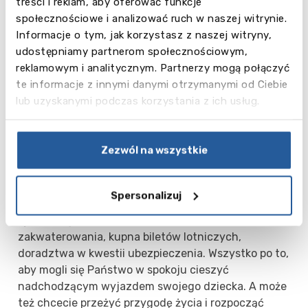
treści i reklam, aby oferować funkcje
czy
"nauka + sport
" (tenis, piłka nożna,
społecznościowe i analizować ruch w naszej witrynie.
nurkowanie, jazda konna, golf i wiele innych).
Informacje o tym, jak korzystasz z naszej witryny,
Dużym zainteresowaniem cieszą się także kursy
udostępniamy partnerom społecznościowym,
"
nauka + zajęcia specjalistyczn
e
" takie, jak
reklamowym i analitycznym. Partnerzy mogą połączyć
fotografia, muzyka czy warsztaty aktorskie. Osoby
te informacje z innymi danymi otrzymanymi od Ciebie
mogą też wybrać intensywne kursy angielskiego
lub uzyskanymi podczas korzystania z ich usług.
połączone z programem nauczania przedmiotów
takich, jak: matematyka, geografia, historia, biologia
i innych dostosowanych do indywidualnych
Zezwól na wszystkie
zainteresowań.
Nasi doświadczeni konsultanci pomogą Państwu
Spersonalizuj
wybrać najlepszą ofertę zagranicznego wyjazdu
językowego. Doradzimy także w kwestiach wyboru
zakwaterowania, kupna biletów lotniczych,
doradztwa w kwestii ubezpieczenia. Wszystko po to,
aby mogli się Państwo w spokoju cieszyć
nadchodzącym wyjazdem swojego dziecka. A może
też chcecie przeżyć przygodę życia i rozpocząć