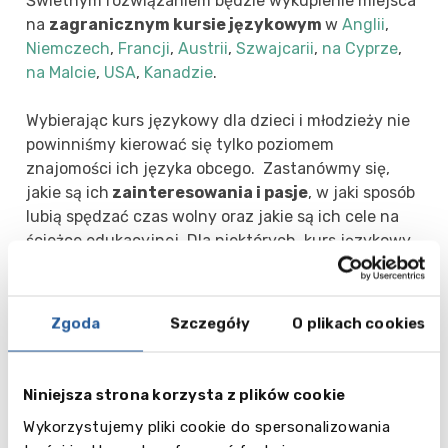
Świetnym rozwiązaniem będzie wykupienie miejsca
na
zagranicznym kursie językowym
w
Anglii
,
Niemczech
,
Francji
,
Austrii
,
Szwajcarii
,
na Cyprze
,
na Malcie
,
USA
,
Kanadzie
.
Wybierając kurs językowy dla dzieci i młodzieży nie
powinniśmy kierować się tylko poziomem
znajomości ich języka obcego. Zastanówmy się,
jakie są ich
zainteresowania i pasje
, w jaki sposób
lubią spędzać czas wolny oraz jakie są ich cele na
ścieżce edukacyjnej. Dla niektórych, kurs językowy
będzie kolejnym wyjazdem zagranicznym, dla
innych będzie to pierwszy w życiu pobyt z dala od
domu i rodziców.
Zgoda
Szczegóły
O plikach cookies
Nasza oferta zagranicznych szkół językowych
powiększa się z roku na rok tak, aby każdy znalazł
Niniejsza strona korzysta z plików cookie
coś dla siebie. Najbardziej popularne kursy
Wykorzystujemy pliki cookie do spersonalizowania
językowe, to wciąż forma
"nauka + wypoczynek"