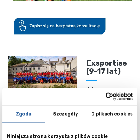
Exsportise
(9-17 lat)
Zobacz więcej
Stafford
Zgoda
Szczegóły
O plikach cookies
House Red
Stars
Niniejsza strona korzysta z plików cookie
Football