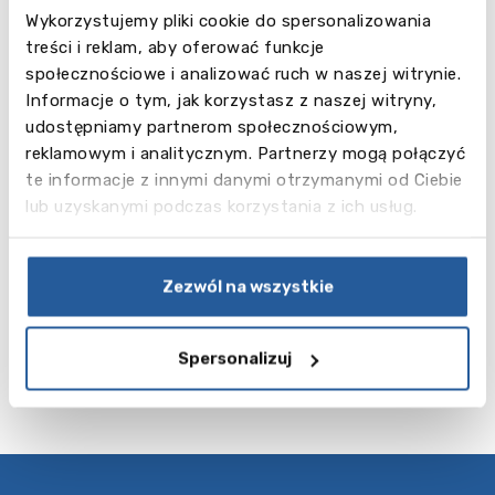
School
Wykorzystujemy pliki cookie do spersonalizowania
treści i reklam, aby oferować funkcje
społecznościowe i analizować ruch w naszej witrynie.
Zobacz
Informacje o tym, jak korzystasz z naszej witryny,
Woodcote
więcej
udostępniamy partnerom społecznościowym,
reklamowym i analitycznym. Partnerzy mogą połączyć
te informacje z innymi danymi otrzymanymi od Ciebie
IH – Obóz
lub uzyskanymi podczas korzystania z ich usług.
tenisowy 12
- 17 lat
Zezwól na wszystkie
Zobacz więcej
Spersonalizuj