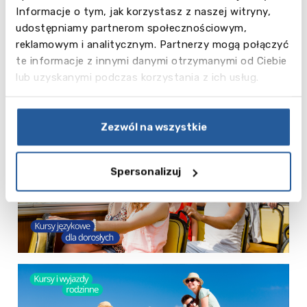
uzyskasz, klikając na banery informacyjne poniżej ↓
Informacje o tym, jak korzystasz z naszej witryny,
udostępniamy partnerom społecznościowym,
reklamowym i analitycznym. Partnerzy mogą połączyć
te informacje z innymi danymi otrzymanymi od Ciebie
lub uzyskanymi podczas korzystania z ich usług.
Zezwól na wszystkie
Spersonalizuj