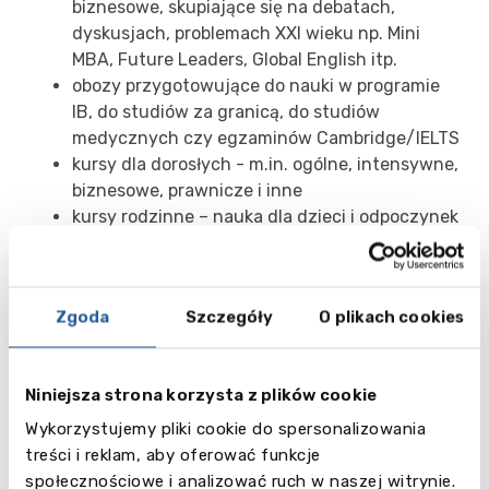
biznesowe, skupiające się na debatach,
dyskusjach, problemach XXI wieku np. Mini
MBA, Future Leaders, Global English itp.
obozy przygotowujące do nauki w programie
IB, do studiów za granicą, do studiów
medycznych czy egzaminów Cambridge/IELTS
kursy dla dorosłych - m.in. ogólne, intensywne,
biznesowe, prawnicze i inne
kursy rodzinne – nauka dla dzieci i odpoczynek
dla dorosłych
i wiele, wiele więcej!
Zgoda
Szczegóły
O plikach cookies
Abyśmy mogli przygotować Państwu indywidualną
ofertę szytą na miarę prosimy o kontakt:
info@balticcouncil.pl
,
48 22 379 26 22/24 lub
Niniejsza strona korzysta z plików cookie
zapraszamy na umówienie się na bezpłatną
Wykorzystujemy pliki cookie do spersonalizowania
konsultację
.
treści i reklam, aby oferować funkcje
Więcej szczegółów o wyjazdach językowych
społecznościowe i analizować ruch w naszej witrynie.