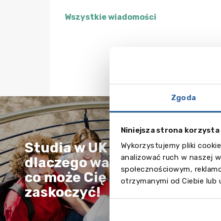
zawodowe
Wszystkie wiadomości
e do egzaminów IELTS i
Brytanii!
Zgoda
Niniejsza strona korzysta
Studia w UK -
Stud
Wykorzystujemy pliki cookie
analizować ruch w naszej w
dlaczego warto i
Hola
społecznościowym, reklamo
co może Cię
otrzymanymi od Ciebie lub 
zaskoczyć!