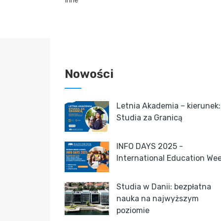
inne
Nowości
Letnia Akademia – kierunek:
Studia za Granicą
INFO DAYS 2025 -
International Education We
Studia w Danii: bezpłatna
nauka na najwyższym
"Przewodnik po karierze" online dla 
poziomie
wieku 13-19 lat, w tym bezpłatne te