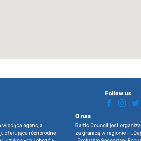
Follow us
O nas
to wiodąca agencja
Baltic Council jest organi
, oferująca różnorodne
za granicą w regionie – „Da
ów językowych i obozów
„Exclusive Secondary Focus F