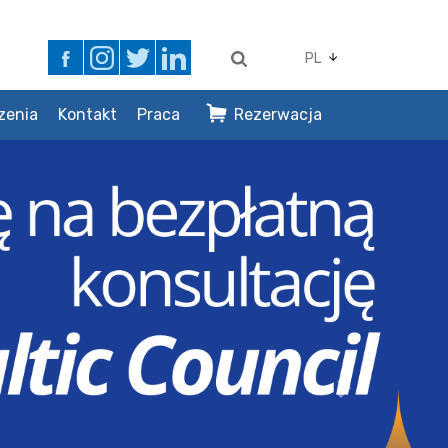
PL
zenia
Kontakt
Praca
Rezerwacja
Next