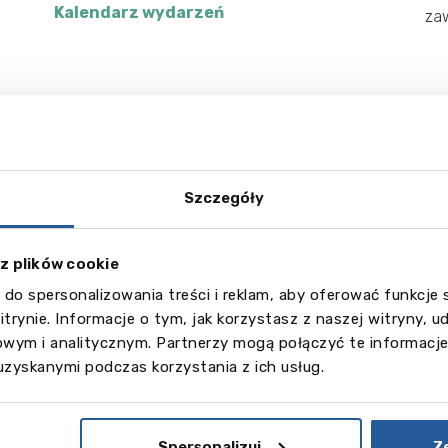
Kalendarz wydarzeń
za
Kursy przygotowujące do egzaminów IELTS i
Cambridge w Wielkiej Brytanii!
Ws
Szczegóły
 z plików cookie
iuj w
Szkoły śred
 do spersonalizowania treści i reklam, aby oferować funkcje
itrynie. Informacje o tym, jak korzystasz z naszej witryny,
ndii
za granicą
wym i analitycznym. Partnerzy mogą połączyć te informacje
uzyskanymi podczas korzystania z ich usług.
Spersonalizuj
Z