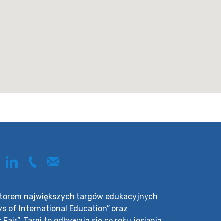
zatorem największych targów edukacyjnych
ys of International Education” oraz
air”. Targi te odbywają się co roku jesienią