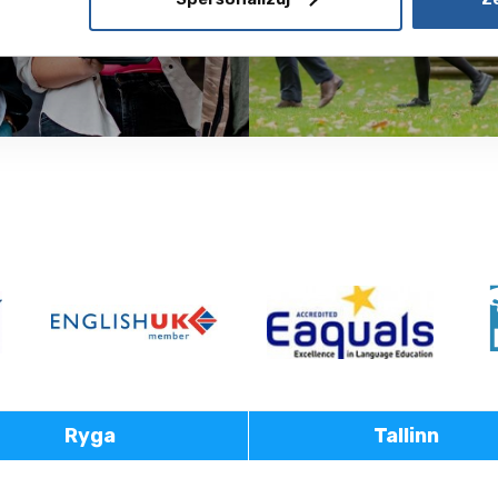
Ryga
Tallinn