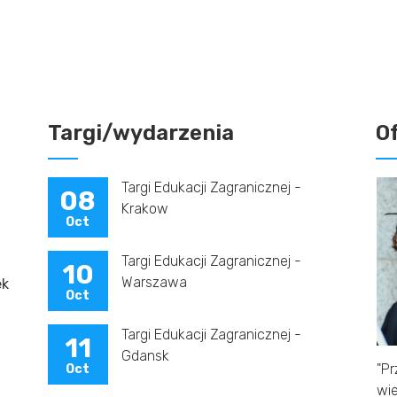
Targi/wydarzenia
O
Targi Edukacji Zagranicznej -
08
Krakow
Oct
Targi Edukacji Zagranicznej -
10
Warszawa
ek
Oct
Targi Edukacji Zagranicznej -
11
Gdansk
dzieci w
"Pr
Oct
sty
wie