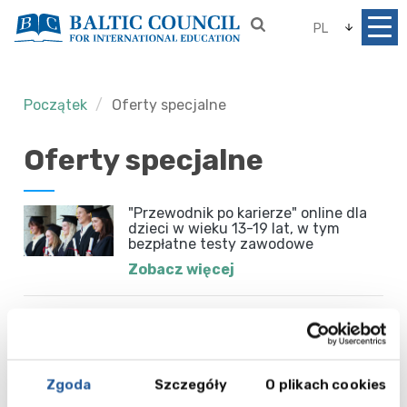
PL
Początek
Oferty specjalne
Oferty specjalne
"Przewodnik po karierze" online dla
dzieci w wieku 13-19 lat, w tym
bezpłatne testy zawodowe
Zobacz więcej
Kursy przygotowujące do
egzaminów IELTS i Cambridge w
Wielkiej Brytanii!
Zgoda
Szczegóły
O plikach cookies
Zobacz więcej