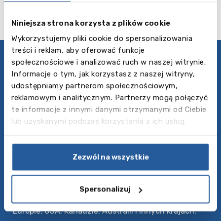
Niniejsza strona korzysta z plików cookie
Wykorzystujemy pliki cookie do spersonalizowania
treści i reklam, aby oferować funkcje
społecznościowe i analizować ruch w naszej witrynie.
Polityka prywatności
Informacje o tym, jak korzystasz z naszej witryny,
Follow us
udostępniamy partnerom społecznościowym,
reklamowym i analitycznym. Partnerzy mogą połączyć
te informacje z innymi danymi otrzymanymi od Ciebie
O nas
lub uzyskanymi podczas korzystania z ich usług.
Baltic Council for International Education to
wiodąca agencja edukacyjna w Europie Środkowo-
Wschodniej, oferująca różnorodne programy
Zezwól na wszystkie
edukacyjne za granicą – od kursów językowych i
obozów letnich po szkoły średnie i uczelnie wyższe.
Tysiące studentów każdego roku korzysta z
Spersonalizuj
naszych usług, aby znaleźć możliwości nauki w
Europie, USA, Kanadzie, Australii i innych krajach.