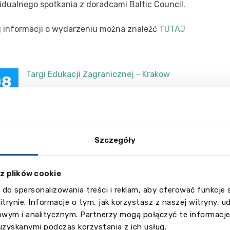
idualnego spotkania z doradcami Baltic Council.
j informacji o wydarzeniu można znaleźć
TUTAJ
Targi Edukacji Zagranicznej - Krakow
08
ct
acz więcej
Szczegóły
Targi Edukacji Zagranicznej - Warszawa
10
ct
 z plików cookie
acz więcej
 do spersonalizowania treści i reklam, aby oferować funkcje
itrynie. Informacje o tym, jak korzystasz z naszej witryny,
wym i analitycznym. Partnerzy mogą połączyć te informacje
Targi Edukacji Zagranicznej - Gdansk
11
uzyskanymi podczas korzystania z ich usług.