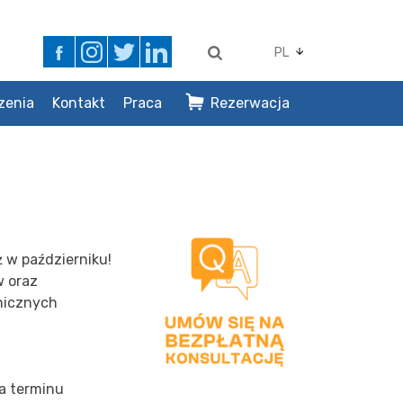
PL
zenia
Kontakt
Praca
Rezerwacja
ż w październiku!
w oraz
anicznych
ia terminu