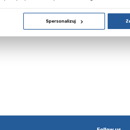
ct
acz więcej
Spersonalizuj
Z
Follow us