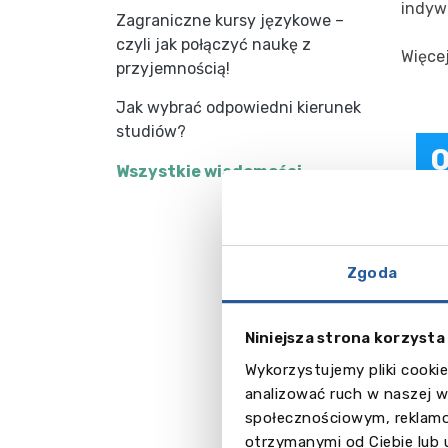
indyw
Zagraniczne kursy językowe –
czyli jak połączyć naukę z
Więce
przyjemnością!
Jak wybrać odpowiedni kierunek
studiów?
Wszystkie wiadomości
O
Zob
Zgoda
O
Niniejsza strona korzysta
Zob
Wykorzystujemy pliki cookie
analizować ruch w naszej w
społecznościowym, reklamo
otrzymanymi od Ciebie lub 