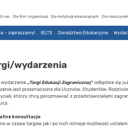
O nas
Dla firm i organizacji
Dla instytucji edukacyjnych
Dla nauczycieli
ja – zapraszamy!
IELTS
Doradztwo Edukacyjne
Wydar
rgi/wydarzenia
 wydarzenie
„Targi Edukacji Zagranicznej”
odbędzie się ju
zenie jest przeznaczone dla Uczniów, Studentów, Rodzicó
ycieli, którzy chcą porozmawiać z przedstawicielami zagr
ucji.
atne konsultacje
o w czasie targów jak i po nich istnieje możliwość ustalen