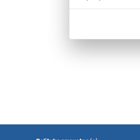
O
Zob