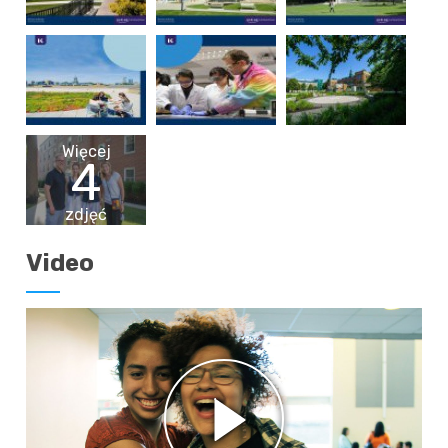
Więcej
4
zdjęć
Video