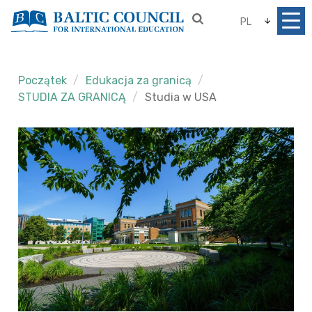
PL
Początek
Edukacja za granicą
STUDIA ZA GRANICĄ
Studia w USA