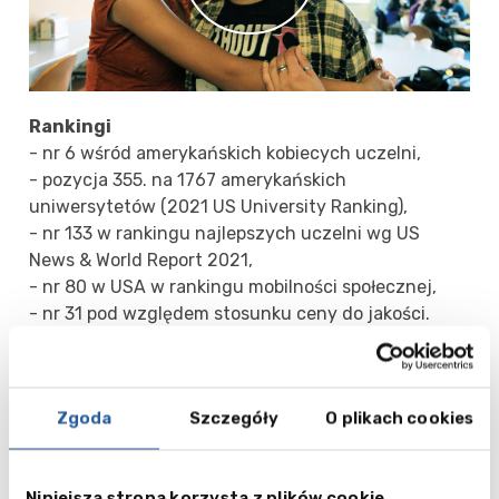
Rankingi
- nr 6 wśród amerykańskich kobiecych uczelni,
- pozycja 355. na 1767 amerykańskich
uniwersytetów (2021 US University Ranking),
- nr 133 w rankingu najlepszych uczelni wg US
News & World Report 2021,
- nr 80 w USA w rankingu mobilności społecznej,
- nr 31 pod względem stosunku ceny do jakości.
Kierunki studiów
Simmons University oferuje kierunki w dziedzinach
Zgoda
Szczegóły
O plikach cookies
sztuki, malarstwa i projektowania, matematyki,
biznesu i finansów, muzyki i sztuk scenicznych,
informatyki, opieki zdrowotnej, inżynierii, nauk
Niniejsza strona korzysta z plików cookie