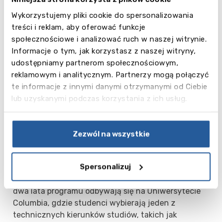
ścisłych, środowiska i rolnictwa, nauk społecznych i
humanistycznych, marketingu i mediów. Uczelnia
Wykorzystujemy pliki cookie do spersonalizowania
stawia na rozwój umiejętności interpersonalnych, a
treści i reklam, aby oferować funkcje
programy poszczególnych przedmiotów
społecznościowe i analizować ruch w naszej witrynie.
projektowane są z naciskiem na rozwój
Informacje o tym, jak korzystasz z naszej witryny,
umiejętności przywódczych, krytycznego myślenia,
udostępniamy partnerom społecznościowym,
rozwiązywania problemów czy analizy danych.
reklamowym i analitycznym. Partnerzy mogą połączyć
W ramach kierunku technicznego możliwe jest
te informacje z innymi danymi otrzymanymi od Ciebie
uzyskanie podwójnego dyplomu – licencjata nauk
lub uzyskanymi podczas korzystania z ich usług.
ścisłych (BSc) z Simmons University oraz licencjata
inżyniera (BSE) z Columbia University w Nowym
Jorku. Studenci kierunku spędzają pierwsze trzy
Zezwól na wszystkie
lata w Simmons University, specjalizując się w
obszarach, które pokrywają się z wymaganiami
Spersonalizuj
wstępnymi na Columbia University, takimi jak
chemia, fizyka, matematyka lub biologia. Kolejne
dwa lata programu odbywają się na Uniwersytecie
Columbia, gdzie studenci wybierają jeden z
technicznych kierunków studiów, takich jak