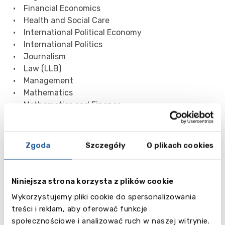
• Financial Economics
• Health and Social Care
• International Political Economy
• International Politics
• Journalism
• Law (LLB)
• Management
• Mathematics
• Mathematics and Finance
• Mathematics with Finance and Economics
• Mechanical Engineering
• Media, Communication and Siciology
Zgoda
Szczegóły
O plikach cookies
• Mental Health Nursing
• Midwifery
• Music
Niniejsza strona korzysta z plików cookie
• Music, Sound and Technology
Wykorzystujemy pliki cookie do spersonalizowania
• Nursing Studies
treści i reklam, aby oferować funkcje
• Optometry
społecznościowe i analizować ruch w naszej witrynie.