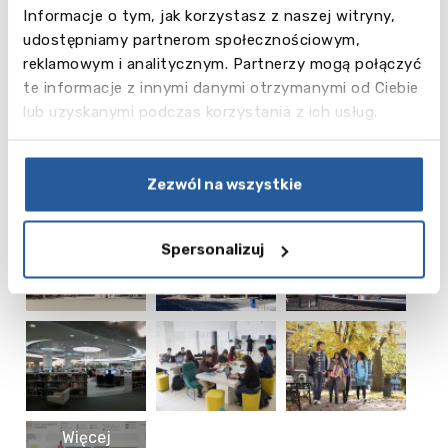
• Politics
Informacje o tym, jak korzystasz z naszej witryny,
• Psychology
udostępniamy partnerom społecznościowym,
• Radiography (Diagnostic Imaging)
reklamowym i analitycznym. Partnerzy mogą połączyć
• Radiography (Radiotherapy and Oncology)
te informacje z innymi danymi otrzymanymi od Ciebie
• Sociology
lub uzyskanymi podczas korzystania z ich usług.
• Speech and Language Science
Zdjęcia szkoły
Zezwól na wszystkie
Spersonalizuj
Więcej