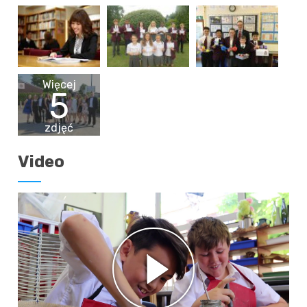
Więcej
5
zdjęć
Video