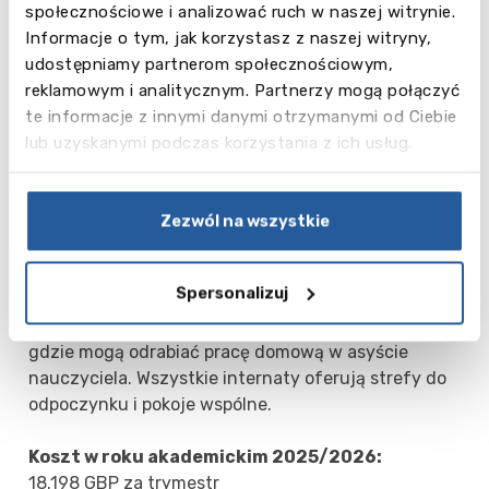
społecznościowe i analizować ruch w naszej witrynie.
muzycznych, aktorskich i plastycznych zdolności
Informacje o tym, jak korzystasz z naszej witryny,
młodych ludzi. Niedawno wybudowano tu centrum
udostępniamy partnerom społecznościowym,
sztuki nowoczesnej. Istnieje również szeroki
reklamowym i analitycznym. Partnerzy mogą połączyć
wachlarz kółek zainteresowań, w tym Korpus
te informacje z innymi danymi otrzymanymi od Ciebie
Kadetów, model ONZ, czy program uhonorowany
lub uzyskanymi podczas korzystania z ich usług.
nagrodą księcia Edynburga (The Duke of
Edinburgh's Award).
Zezwól na wszystkie
Zakwaterowanie
Uczniowie mieszkają w pokojach jedno- i
Spersonalizuj
wieloosobowych na terenie kampusu szkoły. Do ich
dyspozycji oddano także specjalne sale do nauki,
gdzie mogą odrabiać pracę domową w asyście
nauczyciela. Wszystkie internaty oferują strefy do
odpoczynku i pokoje wspólne.
Koszt w roku akademickim 2025/2026:
18.198 GBP za trymestr