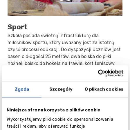
Sport
Szkoła posiada świetną infrastrukturę dla
miłośników sportu, który uważany jest za istotną
część procesu edukacji. Do dyspozycji uczniów jest
basen o długości 25 metrów, dwa boiska do piłki
nożnej, boisko do hokeja na trawie, kort tenisowy,
sześć boisk do badmintona, stadion do lekkoatletyki
oraz boiska do siatkówki i koszykówki. Uczniowie
mogą uprawiać takie dyscypliny, jak: aerobik, taniec,
Zgoda
Szczegóły
O plikach cookies
badminton, koszykówka, krykiet, pływanie, hokej na
trawie, judo, netball, pływanie, siatkówka, czy tenis
stołowy.
Niniejsza strona korzysta z plików cookie
Wykorzystujemy pliki cookie do spersonalizowania
Zajęcia pozalekcyjne
treści i reklam, aby oferować funkcje
Szkoła zapewnia doskonałe warunki do rozwoju