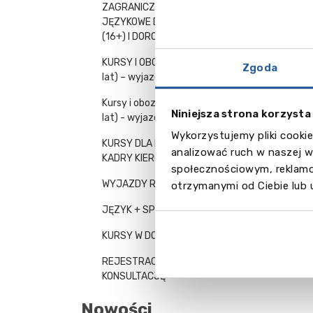
ZAGRANICZNE KURSY
JĘZYKOWE DLA MŁODZIEŻY
(16+) I DOROSŁYCH
KURSY I OBOZY JĘZYKOWE (7-18
Zgoda
lat) – wyjazdy indywidualne
Kursy i obozy językowe (12-17
Niniejsza strona korzysta
lat) - wyjazdy grupowe
Wykorzystujemy pliki cookie
KURSY DLA MENEDŻERÓW I
analizować ruch w naszej w
KADRY KIEROWNICZEJ
społecznościowym, reklamo
WYJAZDY RODZINNE
otrzymanymi od Ciebie lub 
JĘZYK + SPORT
KURSY W DOMU NAUCZYCIELA
REJESTRACJA NA
KONSULTACJĘ
Nowości