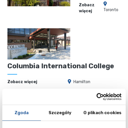
Zobacz
Toronto
więcej
Columbia International College
Zobacz więcej
Hamilton
Bodwell
High School
Zgoda
Szczegóły
O plikach cookies