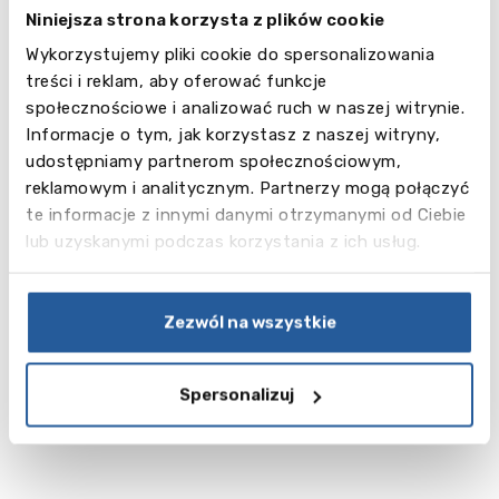
Zobacz
Niniejsza strona korzysta z plików cookie
Vancouver
więcej
Wykorzystujemy pliki cookie do spersonalizowania
treści i reklam, aby oferować funkcje
społecznościowe i analizować ruch w naszej witrynie.
Informacje o tym, jak korzystasz z naszej witryny,
udostępniamy partnerom społecznościowym,
reklamowym i analitycznym. Partnerzy mogą połączyć
te informacje z innymi danymi otrzymanymi od Ciebie
Szkolnictwo średnie i programy
lub uzyskanymi podczas korzystania z ich usług.
wymiany kulturalnej w
kanadyjskich szkołach
Zezwól na wszystkie
publicznych
Zobacz więcej
Spersonalizuj