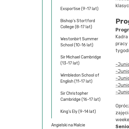
klasyc
Exsportise (9-17 lat)
Pro
Bishop's Stortford
College (8-17 lat)
Prog
Kadra
Westonbirt Summer
pracy
School (10-16 lat)
tygod
Sir Michael Cambridge
(13-17 lat)
-Juni
-Juni
Wimbledon School of
-Junio
English (11-17 lat)
-Juni
-Juni
Sir Christopher
Cambridge (16-17 lat)
Opróc
King’s Ely (9-14 lat)
zajęc
weeke
Angielski na Malcie
Senio