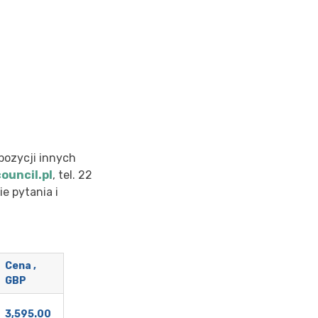
pozycji innych
ouncil.pl
, tel. 22
e pytania i
Cena ,
GBP
3,595.00