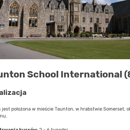
unton School International (8
alizacja
a jest położona w mieście Taunton, w hrabstwie Somerset, o
nu.
trwania kursów
: 2 - 6 tygodni