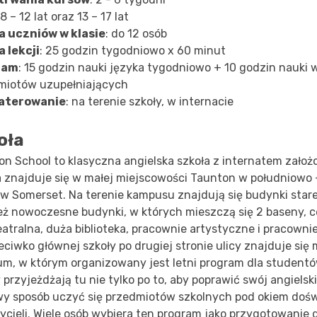
8 – 12 lat oraz 13 – 17 lat
a uczniów w klasie
: do 12 osób
a lekcji
: 25 godzin tygodniowo x 60 minut
ram
: 15 godzin nauki języka tygodniowo + 10 godzin nauki
miotów uzupełniających
aterowanie
: na terenie szkoły, w internacie
oła
on School to klasyczna angielska szkoła z internatem założ
a znajduje się w małej miejscowości Taunton w południowo 
 w Somerset. Na terenie kampusu znajdują się budynki starej
eż nowoczesne budynki, w których mieszczą się 2 baseny, c
eatralna, duża biblioteka, pracownie artystyczne i pracown
eciwko głównej szkoły po drugiej stronie ulicy znajduje si
um, w którym organizowany jest letni program dla studentó
 przyjeżdżają tu nie tylko po to, aby poprawić swój angielski
wy sposób uczyć się przedmiotów szkolnych pod okiem do
cieli. Wiele osób wybiera ten program jako przygotowanie 