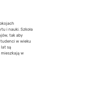
pokojach
u i nauki. Szkoła
jów, tak aby
 Studenci w wieku
lat są
i mieszkają w