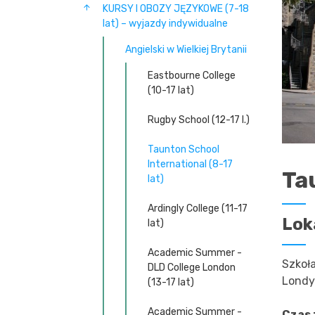
KURSY I OBOZY JĘZYKOWE (7-18
lat) – wyjazdy indywidualne
Angielski w Wielkiej Brytanii
Eastbourne College
(10-17 lat)
Rugby School (12-17 l.)
Taunton School
International (8-17
Ta
lat)
Ardingly College (11-17
Lok
lat)
Academic Summer -
Szkoł
DLD College London
Londy
(13-17 lat)
Academic Summer -
Czas 