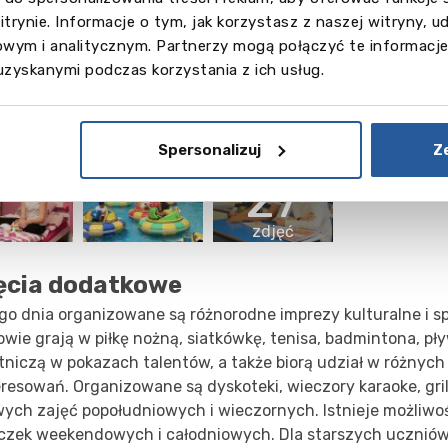
ęcia szkoły
itrynie. Informacje o tym, jak korzystasz z naszej witryny,
wym i analitycznym. Partnerzy mogą połączyć te informacje
uzyskanymi podczas korzystania z ich usług.
Spersonalizuj
Z
Więcej
27
zdjęć
ęcia dodatkowe
go dnia organizowane są różnorodne imprezy kulturalne i sp
wie grają w piłkę nożną, siatkówkę, tenisa, badmintona, pł
tniczą w pokazach talentów, a także biorą udział w różnych
resowań. Organizowane są dyskoteki, wieczory karaoke, grill
wych zajęć popołudniowych i wieczornych. Istnieje możliwoś
czek weekendowych i całodniowych. Dla starszych uczniów 