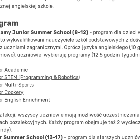
znej angielskiej szkole.
gram
ramy
Junior Summer School (8-12)
- program dla dzieci 
 to wykwalifikowani nauczyciele szkół podstawowych z do
 z uczniami zagranicznymi.
Oprócz języka angielskiego (10 
niowo), uczniowie wybierają programy (12.5 godzin tygodni
or Academic
or STEM (Programming & Robotics)
r Multi-Sports
or Cookery
or English Enrichment
z lekcji, wszyscy uczniowie mają możliwość uczestniczeni
iach pozalekcyjnych. Każdy program obejmuje też 2 wyciec
ndy).
r Summer School (13-17)
- program dla starszych ucznió