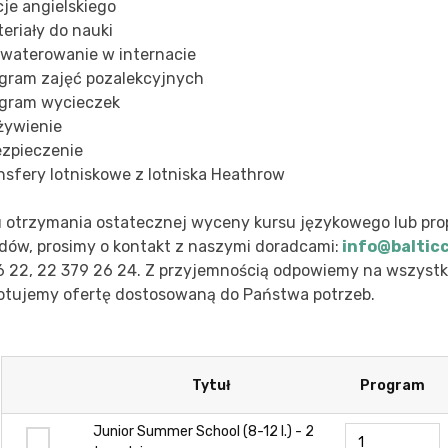
je angielskiego
eriały do nauki
waterowanie w internacie
gram zajęć pozalekcyjnych
gram wycieczek
ywienie
zpieczenie
nsfery lotniskowe z lotniska Heathrow
u otrzymania ostatecznej wyceny kursu językowego lub pro
dów, prosimy o kontakt z naszymi doradcami:
info@balticc
6 22, 22 379 26 24. Z przyjemnością odpowiemy na wszystki
otujemy ofertę dostosowaną do Państwa potrzeb.
Tytuł
Program
Junior Summer School (8-12 l.) - 2