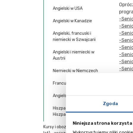
Opróc
Angielski w USA
progr
-Seni
Angielski w Kanadzie
-Seni
-Seni
Angielski, francuski i
niemiecki w Szwajcarii
-Seni
-Seni
Angielski i niemiecki w
-Seni
Austrii
-Senio
-Senio
Niemiecki w Niemczech
-Seni
-Seni
Francuski we Francji
-Seni
Angielski na Cyprze
Zgoda
Na le
Hiszpański i angielski w
umiej
Hiszpanii
tworz
Niniejsza strona korzysta
Kursy i obozy językowe (12-17
Wykorzystujemy pliki cookie