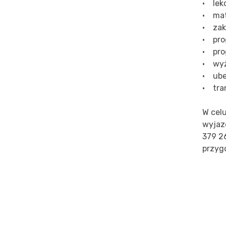
• lekc
• mat
• zak
• pro
• pro
• wyż
• ube
• tra
W cel
wyjaz
379 2
przyg