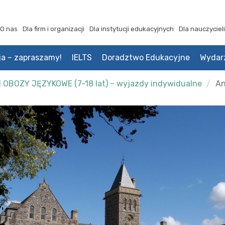
O nas
Dla firm i organizacji
Dla instytucji edukacyjnych
Dla nauczycieli
ja – zapraszamy!
IELTS
Doradztwo Edukacyjne
Wydar
I OBOZY JĘZYKOWE (7-18 lat) – wyjazdy indywidualne
An