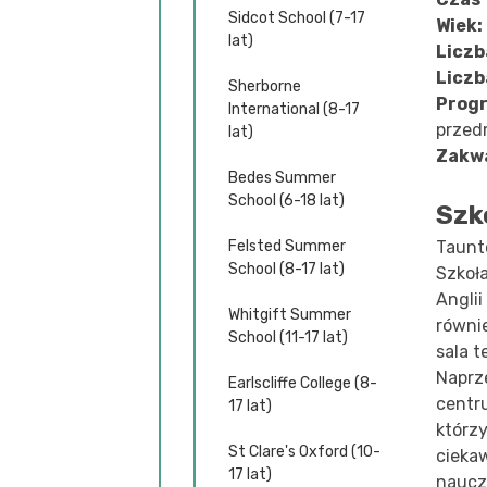
Sidcot School (7-17
Wiek:
lat)
Liczb
Liczb
Sherborne
Prog
International (8-17
przed
lat)
Zakw
Bedes Summer
School (6-18 lat)
Szk
Felsted Summer
Taunt
School (8-17 lat)
Szkoł
Anglii
Whitgift Summer
równi
School (11-17 lat)
sala t
Naprz
Earlscliffe College (8-
centr
17 lat)
którzy
St Clare's Oxford (10-
cieka
17 lat)
nauczy