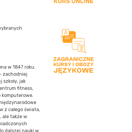
 wybranych
ona w 1847 roku.
- zachodniej
 szkoły, jak
entrum fitness,
ie komputerowe.
ę międzynarodowe
w z całego świata,
, ale także w
świadczonych
do dalszej nauki w