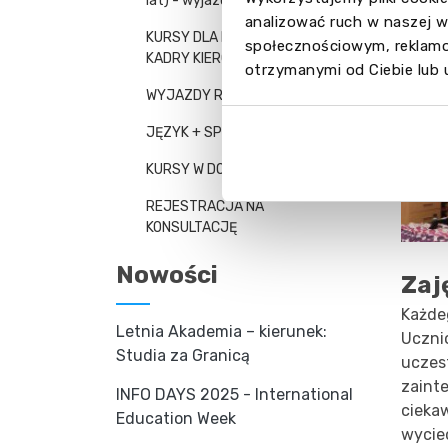
Zdj
lat) - wyjazdy grupowe
analizować ruch w naszej w
KURSY DLA MENEDŻERÓW I
społecznościowym, reklamo
KADRY KIEROWNICZEJ
otrzymanymi od Ciebie lub 
WYJAZDY RODZINNE
JĘZYK + SPORT
KURSY W DOMU NAUCZYCIELA
REJESTRACJA NA
KONSULTACJĘ
Nowości
Zaj
Każde
Letnia Akademia – kierunek:
Ucznio
Studia za Granicą
uczes
zainte
INFO DAYS 2025 - International
cieka
Education Week
wycie