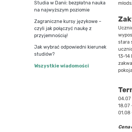
Studia w Danii: bezpłatna nauka
młodsz
na najwyższym poziomie
Zak
Zagraniczne kursy językowe –
Uczni
czyli jak połączyć naukę z
wypos
przyjemnością!
stara
Jak wybrać odpowiedni kierunek
ucznio
studiów?
13-14 
zakwa
Wszystkie wiadomości
pokoj
Ter
04.07 
18.07 
01.08 
Cena 