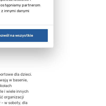
 udostępniamy partnerom
 z innymi danymi
ezwól na wszystkie
ortowe dla dzieci.
ywają w basenie,
 kołach
e i wiele innych
ć organizacji
- w soboty, dla