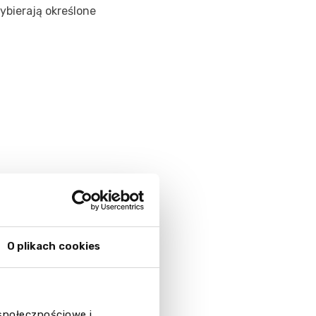
ybierają określone
O plikach cookies
szystkich
isania. Grupy
 społecznościowe i