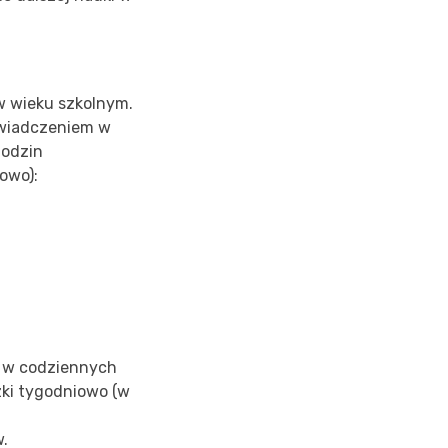
w wieku szkolnym.
świadczeniem w
godzin
owo):
a w codziennych
zki tygodniowo (w
w.