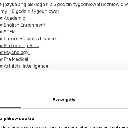
z języka angielskiego (12.5 godzin tygodniowo) uczniowie w
amy (10 godzin tygodniowo):
or Academic
or English Enrichment
or STEM
or Future Business Leaders
or Performing Arts
or Psychology
r Pre Medical
r Artificial Intelligence
or Outdoor Pursuits
or Sports Academy (Football)
or Sports Academy (Tennis)
Szczegóły
kcjach języka angielskiego pracuje się nad doskonaleniem w
ętności językowych, szczególną uwagę przywiązuje się do p
one są zgodnie z wiekiem uczniów i poziomem języka.
 z plików cookie
 do spersonalizowania treści i reklam, aby oferować funkcje