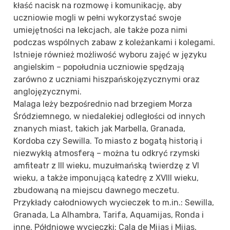
kłaść nacisk na rozmowę i komunikację, aby
uczniowie mogli w pełni wykorzystać swoje
umiejętności na lekcjach, ale także poza nimi
podczas wspólnych zabaw z koleżankami i kolegami.
Istnieje również możliwość wyboru zajęć w języku
angielskim – popołudnia uczniowie spędzają
zarówno z uczniami hiszpańskojęzycznymi oraz
anglojęzycznymi.
Malaga leży bezpośrednio nad brzegiem Morza
Śródziemnego, w niedalekiej odległości od innych
znanych miast, takich jak Marbella, Granada,
Kordoba czy Sewilla. To miasto z bogatą historią i
niezwykłą atmosferą – można tu odkryć rzymski
amfiteatr z III wieku, muzułmańską twierdzę z VI
wieku, a także imponującą katedrę z XVIII wieku,
zbudowaną na miejscu dawnego meczetu.
Przykłady całodniowych wycieczek to m.in.: Sewilla,
Granada, La Alhambra, Tarifa, Aquamijas, Ronda i
inne. Półdniowe wycieczki: Cala de Mijas i Mijas,