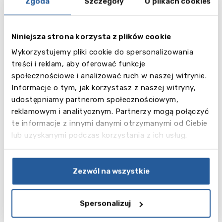
Zgoda
Szczegóły
O plikach cookies
1 tydzień
Niniejsza strona korzysta z plików cookie
29.06 – 05.07
Wykorzystujemy pliki cookie do spersonalizowania
17.08 – 23.08
treści i reklam, aby oferować funkcje
społecznościowe i analizować ruch w naszej witrynie.
2 tygodnie
Informacje o tym, jak korzystasz z naszej witryny,
06.07 – 19.07
udostępniamy partnerom społecznościowym,
20.07 – 02.08
reklamowym i analitycznym. Partnerzy mogą połączyć
03.08 – 16.08
te informacje z innymi danymi otrzymanymi od Ciebie
lub uzyskanymi podczas korzystania z ich usług.
Cena
Cena regularna 1485 EUR + 35 EUR za 1 tydzień
lub 2445 EUR + 35 EUR za 2 tygodnie
Zezwól na wszystkie
Cena regularna 1485 EUR + 0 EUR za 1 tydzień
lub 2445 EUR + 0 EUR za 2 tygodnie
Spersonalizuj
Cena zawiera:
• 20 lekcji języka tygodniowo