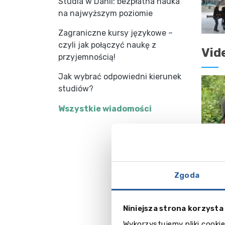
Studia w Danii: bezpłatna nauka
na najwyższym poziomie
Zagraniczne kursy językowe –
czyli jak połączyć naukę z
Vid
przyjemnością!
Jak wybrać odpowiedni kierunek
studiów?
Wszystkie wiadomości
Zgoda
Niniejsza strona korzysta
Wykorzystujemy pliki cookie