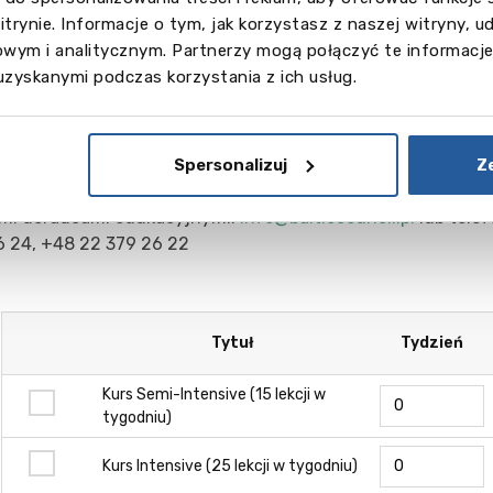
itrynie. Informacje o tym, jak korzystasz z naszej witryny,
wym i analitycznym. Partnerzy mogą połączyć te informacje
uzyskanymi podczas korzystania z ich usług.
zt jest podany w CAD.
rz interesujący Cię kurs i określ liczbę tygodni nuki (
Spersonalizuj
Z
u kalkulacji ostatecznej ceny za wyjazd językowy, zaprasz
mi doradcami edukacyjnymi:
info@balticcouncil.pl
lub tele
6 24, +48 22 379 26 22
Tytuł
Tydzień
Kurs Semi-Intensive (15 lekcji w
tygodniu)
Kurs Intensive (25 lekcji w tygodniu)