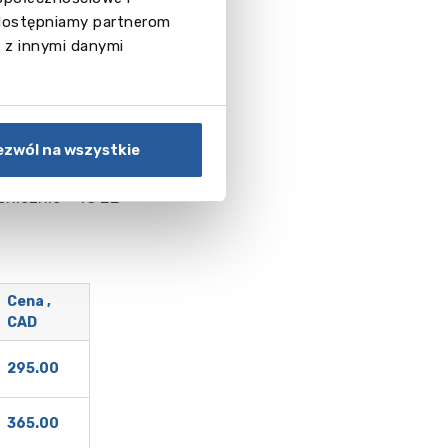
 udostępniamy partnerom
 z innymi danymi
2026):
ezwól na wszystkie
amy do kontaktu z
fonicznie +48 22
Cena ,
CAD
295.00
365.00