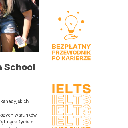
h School
 kanadyjskich
epszych warunków
Tętniące życiem