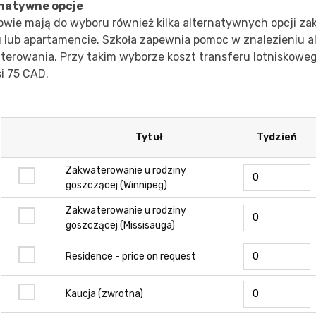
natywne opcje
owie mają do wyboru również kilka alternatywnych opcji z
u lub apartamencie. Szkoła zapewnia pomoc w znalezieniu a
terowania. Przy takim wyborze koszt transferu lotniskowe
i 75 CAD.
Tytuł
Tydzień
Zakwaterowanie u rodziny
goszczącej (Winnipeg)
Zakwaterowanie u rodziny
goszczącej (Missisauga)
Residence - price on request
Kaucja (zwrotna)