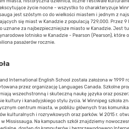
m miasta, historyczna dzielnica, liczne festiwale kulturalne
 ekscytujące życie nocne - wszystko to charakteryzuje Win
sauga jest szóstym co do wielkości miastem i jednym z naj
ających się miast w Kanadzie z populacją 729,000. Przez 9 
ło uznane za najbezpieczniejsze miasto w Kanadzie. Jest tu
ynarodowe lotnisko w Kanadzie - Pearson (Pearson), które 
iliona pasażerów rocznie.
oła
and International English School została założona w 1999 ro
ytowana przez organizację Languages Canada. Szkolne pr
niają wszechstronną i skuteczną naukę języka oraz poszer
ie kultury i kanadyjskiego stylu życia. W Winnipeg szkoła zn
rycznym centrum miasta, w pobliżu głównych tras komunikacj
ów kulturalnych i rozrywkowych oraz parków. W 2015 r. otwa
y w Mississauga. Na kampusach szkół znajdziemy nowoczesne
medialne, dostęp do komputerów i bezprzewodowego Interne