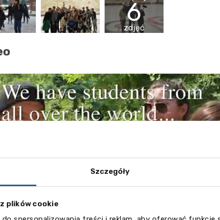
6
zdjęć
eo
Szczegóły
 z plików cookie
 do spersonalizowania treści i reklam, aby oferować funkcje