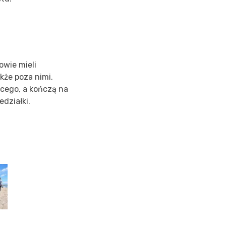
owie mieli
akże poza nimi.
cego, a kończą na
działki.