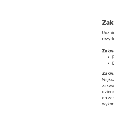
Zak
Uczni
rezyd
Zakw
Zakwa
Więks
zakwa
dzienn
do zap
wykor