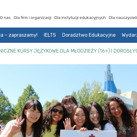
O nas
Dla firm i organizacji
Dla instytucji edukacyjnych
Dla nauczycieli
ja – zapraszamy!
IELTS
Doradztwo Edukacyjne
Wydar
ICZNE KURSY JĘZYKOWE DLA MŁODZIEŻY (16+) I DOROSŁY