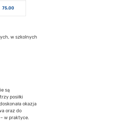
75.00
ych, w szkolnych
ie są
rzy posiłki
 doskonała okazja
wa oraz do
– w praktyce.