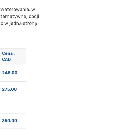
akwaterowania: w
lternatywnej opcji
go w jedną stronę
Cena ,
CAD
245.00
275.00
350.00