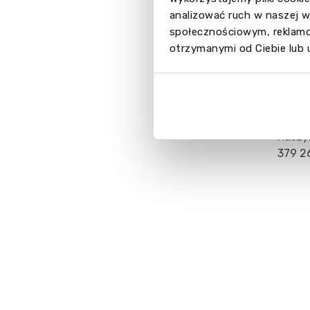
analizować ruch w naszej w
społecznościowym, reklamo
otrzymanymi od Ciebie lub 
Kos
Wybie
W cel
naszy
379 2