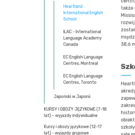
centru
Heartland
także
International English
Missis
School
rozwij
zosta
ILAC - International
międz
Language Academy
38,6 m
Canada
EC English Language
Centres, Montreal
Szk
EC English Language
Centres, Toronto
Heartl
akred
Japoński w Japonii
zapew
zakres
KURSY I OBOZY JĘZYKOWE (7-18
histo
lat) – wyjazdy indywidualne
obiekt
Kursy i obozy językowe (12-17
szkoł
lat) - wyjazdy grupowe
sale 