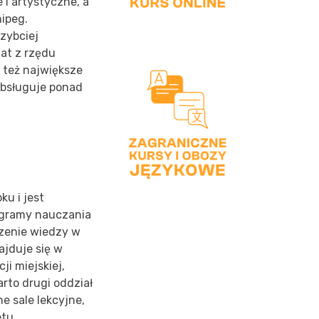
 i artystyczne, a
nipeg.
szybciej
lat z rzędu
 też największe
obsługuje ponad
ku i jest
ogramy nauczania
zenie wiedzy w
ajduje się w
i miejskiej,
rto drugi oddział
 sale lekcyjne,
tu.