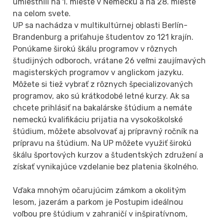
umiestnili na 1. mieste v Nemecku a na 28. mieste
na celom svete.
UP sa nachádza v multikultúrnej oblasti Berlín-
Brandenburg a priťahuje študentov zo 121 krajín.
Ponúkame širokú škálu programov v rôznych
študijných odboroch, vrátane 26 veľmi zaujímavých
magisterských programov v anglickom jazyku.
Môžete si tiež vybrať z rôznych špecializovaných
programov, ako sú krátkodobé letné kurzy. Ak sa
chcete prihlásiť na bakalárske štúdium a nemáte
nemeckú kvalifikáciu prijatia na vysokoškolské
štúdium, môžete absolvovať aj prípravný ročník na
prípravu na štúdium. Na UP môžete využiť širokú
škálu športových kurzov a študentských združení a
získať vynikajúce vzdelanie bez platenia školného.
Vďaka mnohým očarujúcim zámkom a okolitým
lesom, jazerám a parkom je Postupim ideálnou
voľbou pre štúdium v zahraničí v inšpiratívnom,