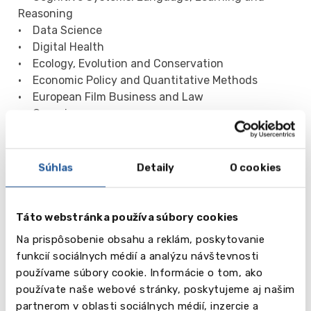
Reasoning
• Data Science
• Digital Health
• Ecology, Evolution and Conservation
• Economic Policy and Quantitative Methods
• European Film Business and Law
• Geosciences
• International War Studies
• Jewish Theology
• Linguistics: Empirical and Theoretical
Súhlas
Detaily
O cookies
Foundations
• Public Management
• Mathematics
Táto webstránka používa súbory cookies
• Polymer Science
Na prispôsobenie obsahu a reklám, poskytovanie
• Remote Sensing, Geoinformation and
funkcií sociálnych médií a analýzu návštevnosti
Visualisation
používame súbory cookie. Informácie o tom, ako
• Software Systems Engineering
používate naše webové stránky, poskytujeme aj našim
• Toxicology
partnerom v oblasti sociálnych médií, inzercie a