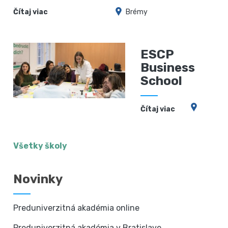
Čítaj viac
Brémy
ESCP
Business
School
Čítaj viac
Všetky školy
Novinky
Preduniverzitná akadémia online
Preduniverzitná akadémia v Bratislave