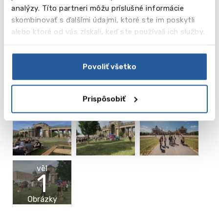
analýzy. Títo partneri môžu príslušné informácie
Možno vás bude zaujímať aj toto
skombinovať s ďalšími údajmi, ktoré ste im poskytli
alebo ktoré od vás získali, keď ste používali ich služby.
Galéria
Povoliť všetko
Prispôsobiť
vēl
1
Obrázky