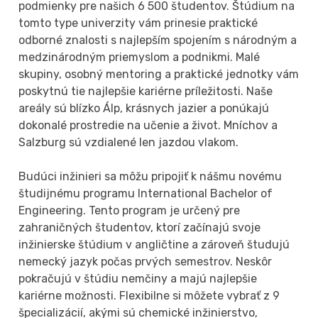
podmienky pre našich 6 500 študentov. Štúdium na
tomto type univerzity vám prinesie praktické
odborné znalosti s najlepším spojením s národným a
medzinárodným priemyslom a podnikmi. Malé
skupiny, osobný mentoring a praktické jednotky vám
poskytnú tie najlepšie kariérne príležitosti. Naše
areály sú blízko Álp, krásnych jazier a ponúkajú
dokonalé prostredie na učenie a život. Mníchov a
Salzburg sú vzdialené len jazdou vlakom.
Budúci inžinieri sa môžu pripojiť k nášmu novému
študijnému programu International Bachelor of
Engineering. Tento program je určený pre
zahraničných študentov, ktorí začínajú svoje
inžinierske štúdium v angličtine a zároveň študujú
nemecký jazyk počas prvých semestrov. Neskôr
pokračujú v štúdiu nemčiny a majú najlepšie
kariérne možnosti. Flexibilne si môžete vybrať z 9
špecializácií, akými sú chemické inžinierstvo,