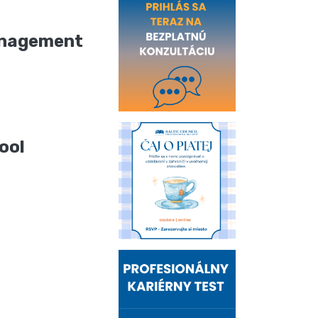
anagement
ool