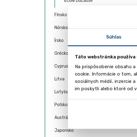
École Ducasse
Fínsko
Nórsko
Súhlas
Írsko
Grécko
Táto webstránka používa 
Cyprus
Na prispôsobenie obsahu a 
cookie. Informácie o tom, 
Litva
sociálnych médií, inzercie 
im poskytli alebo ktoré od vá
Lotyšsko
Poľsko
Austrália
Japonsko