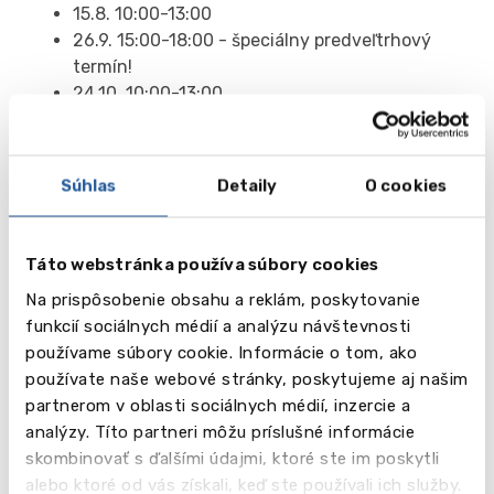
15.8. 10:00-13:00
26.9. 15:00-18:00 - špeciálny predveľtrhový
termín!
24.10. 10:00-13:00
Tento kurz je ideálnou voľbou pre tých študentov,
Súhlas
Detaily
O cookies
ktorí chcú získať prehľad a potrebné informácie ešte
pred začiatkom väčšiny prihlášok; pre študentov,
ktorí ešte presne nevedia, čo chcú študovať; ako aj
Táto webstránka používa súbory cookies
pre tých, ktorí chcú vylepšiť svoje šance na prijatie.
Rýchlo a efektívne spolu zistíme najvyhovujúcejší
Na prispôsobenie obsahu a reklám, poskytovanie
odbor, krajinu a individuálne kroky k štúdiu snov!
funkcií sociálnych médií a analýzu návštevnosti
používame súbory cookie. Informácie o tom, ako
používate naše webové stránky, poskytujeme aj našim
Prihláška na kurz
partnerom v oblasti sociálnych médií, inzercie a
analýzy. Títo partneri môžu príslušné informácie
skombinovať s ďalšími údajmi, ktoré ste im poskytli
alebo ktoré od vás získali, keď ste používali ich služby.