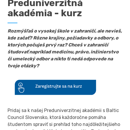
Preduniverzitná
akadémia - kurz
Rozmýšľaš o vysokej škole v zahraničí, ale nevieš,
kde začať? Rôzne krajiny, požiadavky a odbory, o
ktorých počuješ prvý raz? Chceš v zahraničí
študovať napríklad medicínu, právo, inžinierstvo
či umelecký odbor a nikto ti nedá odpovede na
tvoje otázky?
Pridaj sa k našej Preduniverzitnej akadémii s Baltic
Council Slovensko, ktorá každoročne pomáha
študentom spraviť si prehľad toho najdôležitejšieho