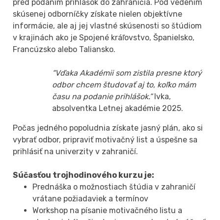
pred podaním prihlášok do zahraničia. Pod vedením
skúsenej odborníčky získate nielen objektívne
informácie, ale aj jej vlastné skúsenosti so štúdiom
v krajinách ako je Spojené kráľovstvo, Španielsko,
Francúzsko alebo Taliansko.
“Vďaka Akadémii som zistila presne ktorý
odbor chcem študovať aj to, koľko mám
času na podanie prihlášok.”
Ivka,
absolventka Letnej akadémie 2025.
Počas jedného popoludnia získate jasný plán, ako si
vybrať odbor, pripraviť motivačný list a úspešne sa
prihlásiť na univerzity v zahraničí.
Súčasťou trojhodinového kurzu je:
Prednáška o možnostiach štúdia v zahraničí
vrátane požiadaviek a termínov
Workshop na písanie motivačného listu a