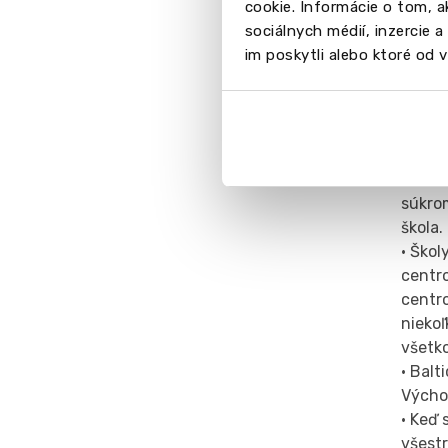
cookie. Informácie o tom, 
A-Leve
sociálnych médií, inzercie 
ten, k
im poskytli alebo ktoré od vá
• Pri 
osobno
• Veľk
možno
dievča
alebo 
súkro
škola.
• Škol
centro
centro
nieko
všetk
• Balt
Výcho
• Keď 
všestr