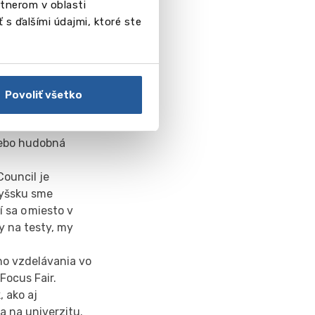
tnerom v oblasti
iné) a vyberáme
 s ďalšími údajmi, ktoré ste
ujmy a koníčky,
niu najlepšej
e chlapcov a
Povoliť všetko
voria cudzinci,
kola alebo
lebo hudobná
Council je
tyšsku sme
 sa o miesto v
y na testy, my
ho vzdelávania vo
Focus Fair.
, ako aj
a na univerzitu.