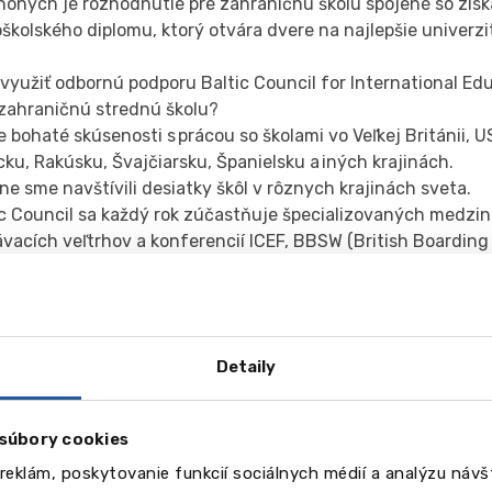
nohých je rozhodnutie pre zahraničnú školu spojené so zís
školského diplomu, ktorý otvára dvere na najlepšie univerzi
využiť odbornú podporu Baltic Council for International Edu
 zahraničnú strednú školu?
 bohaté skúsenosti s prácou so školami vo Veľkej Británii, 
u, Rakúsku, Švajčiarsku, Španielsku a iných krajinách.
ne sme navštívili desiatky škôl v rôznych krajinách sveta.
tic Council sa každý rok zúčastňuje špecializovaných medz
vacích veľtrhov a konferencií ICEF, BBSW (British Boarding
hop), Alphe, Independent Schools Show.
ic Council je členom združenia BSA (Boarding Schools’ Assoc
 vyše 600 súkromných internátnych škôl po svete.
ázvom každej školy, jej webovou stránkou a brožúrou stoja p
Detaily
 znalosť atmosféry, poznanie toho, do akej miery vie konkré
inárodnými žiakmi; kde vás najlepšie pripravia na Oxford či 
icínu, a kde na hereckú fakultu, ako aj ohlasy a dojmy naši
súbory cookies
v.
reklám, poskytovanie funkcií sociálnych médií a analýzu náv
as našich konzultácií podrobne vysvetľujeme rôzne študijn