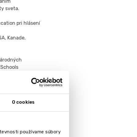
kaním
ty sveta.
cation pri hlásení
USA, Kanade,
inárodných
 Schools
iation), ktoré
re nás reálni
O cookies
tna škola pracovať
Harvard, kde ísť
ch žiakov a ich
števnosti používame súbory
é programy (GCSE,