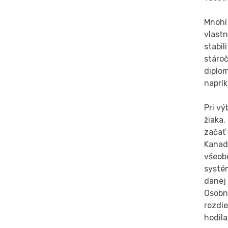
Mnohí 
vlast
stabil
stáro
diplom
naprík
Pri v
žiaka.
začať 
Kanade
všeob
systém
danej 
Osobne
rozdie
hodila