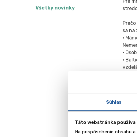
Pre m
Všetky novinky
stredo
Prečo 
sa na
• Máme
Nemeck
• Osob
• Bal
vzdelá
Works
• Balt
spája
• Za n
Súhlas
ľudia,
s medz
na med
Táto webstránka používa 
rodičo
Na prispôsobenie obsahu a 
• Poč