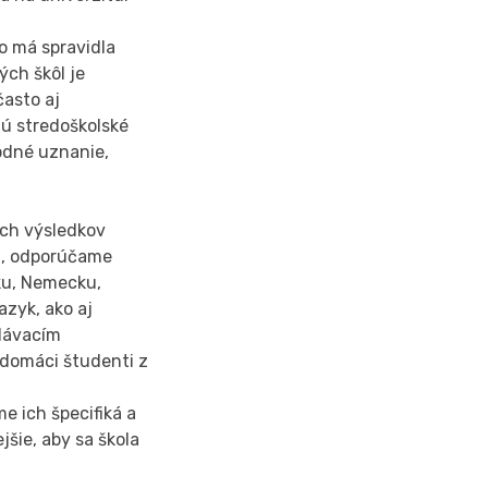
to má spravidla
ch škôl je
často aj
jú stredoškolské
rodné uznanie,
ých výsledkov
ká, odporúčame
cku, Nemecku,
azyk, ako aj
lávacím
 domáci študenti z
e ich špecifiká a
jšie, aby sa škola