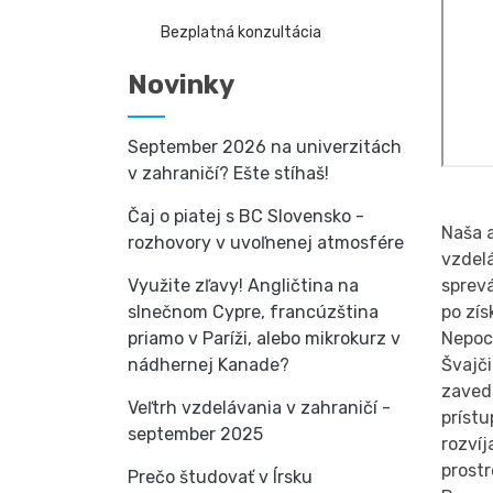
Bezplatná konzultácia
Novinky
September 2026 na univerzitách
v zahraničí? Ešte stíhaš!
Čaj o piatej s BC Slovensko -
Naša 
rozhovory v uvoľnenej atmosfére
vzdel
Využite zľavy! Angličtina na
sprevá
slnečnom Cypre, francúzština
po zís
priamo v Paríži, alebo mikrokurz v
Nepoc
nádhernej Kanade?
Švajč
zavede
Veľtrh vzdelávania v zahraničí -
príst
september 2025
rozví
prostr
Prečo študovať v Írsku