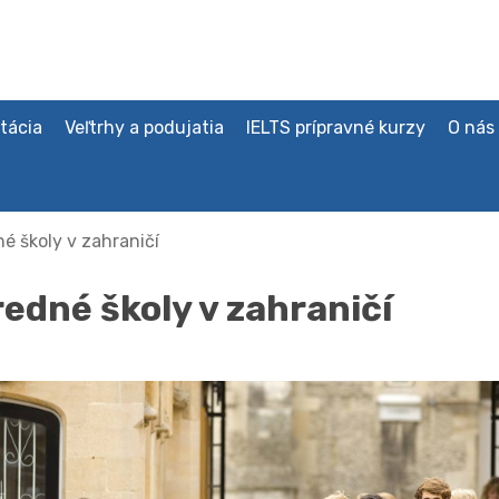
tácia
Veľtrhy a podujatia
IELTS prípravné kurzy
O nás
é školy v zahraničí
redné školy v zahraničí