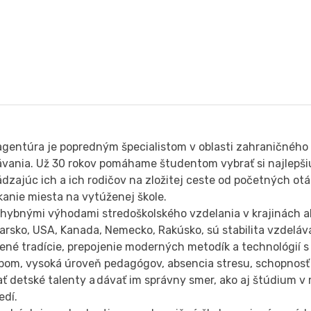
agentúra je popredným špecialistom v oblasti zahraničného
ávania. Už 30 rokov pomáhame študentom vybrať si najlepšiu
dzajúc ich a ich rodičov na zložitej ceste od početných ot
kanie miesta na vytúženej škole.
hybnými výhodami stredoškolského vzdelania v krajinách ak
iarsko, USA, Kanada, Nemecko, Rakúsko, sú stabilita vzdelá
né tradície, prepojenie moderných metodík a technológií s
upom, vysoká úroveň pedagógov, absencia stresu, schopnosť
jať detské talenty a dávať im správny smer, ako aj štúdium
edí.