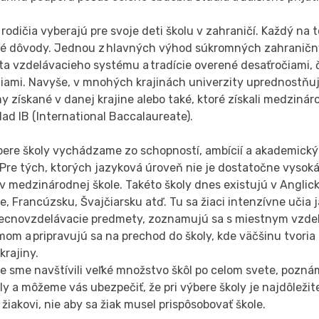
rodičia vyberajú pre svoje deti školu v zahraničí. Každý na 
né dôvody. Jednou z hlavných výhod súkromných zahraničný
ita vzdelávacieho systému a tradície overené desaťročiami, 
čiami. Navyše, v mnohých krajinách univerzity uprednostňu
y získané v danej krajine alebo také, ktoré získali medziná
lad IB (International Baccalaureate).
ýbere školy vychádzame zo schopností, ambícií a akademick
 Pre tých, ktorých jazyková úroveň nie je dostatočne vyso
v medzinárodnej škole. Takéto školy dnes existujú v Angli
, Francúzsku, Švajčiarsku atď. Tu sa žiaci intenzívne učia j
ecnovzdelávacie predmety, zoznamujú sa s miestnym vzde
om a pripravujú sa na prechod do školy, kde väčšinu tvoria
krajiny.
 sme navštívili veľké množstvo škôl po celom svete, poznám
ly a môžeme vás ubezpečiť, že pri výbere školy je najdôležite
 žiakovi, nie aby sa žiak musel prispôsobovať škole.