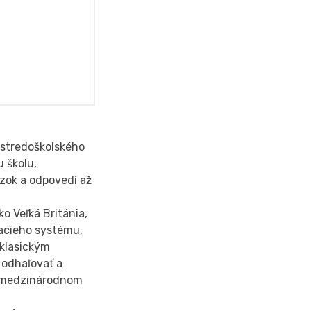
 stredoškolského
 školu,
ázok a odpovedí až
o Veľká Británia,
vacieho systému,
 klasickým
 odhaľovať a
 v medzinárodnom