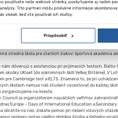
ako používate naše webové stránky, poskytujeme aj našim par
l, IB, Abitur, American High School Diploma, Foundation a 
a analýzy. Títo partneri môžu príslušné informácie skombinovať
torý sa vám najviac hodí.
s získali, keď ste používali ich služby.
výbere školy zohľadňujeme akademické úspechy, ambície, zá
stné predpoklady či keríerne prepoklady a ambície žiaka.
ú pozornosť venujeme vysvetleniu rôznych typov škôl a urče
sti pre konkrétneho žiaka: škola oddeleného vzdelávania pr
Prispôsobiť
tá či spoločného; medzinárodná škola, kde väčšinu žiakov t
škola, kde väčšinu tvoria miestni žiaci; klasická internátna š
mná stredná škola pre starších žiakov; športová akadémia a
y nám dôverujú s asistenciou pri prijímacích testoch, Baltic 
m skúšky UKiset (do súkromných škôl Veľkej Británie). V Lo
m pre Cambridge test a IELTS. Znamená to, že pri uchádzaní
ľkých školách nemusí náš študent vycestovať do každej škol
o zorganizujeme na mieste.
ic Council je organizátorom najväčších veľtrhov zahraničné
dnej Európe – Days of International Education a Secondary 
sa obrátite na nás, získate pomoc pri riešení vízových otázok
annú podporu počas celého obdobia štúdia a ďalšieho prijati