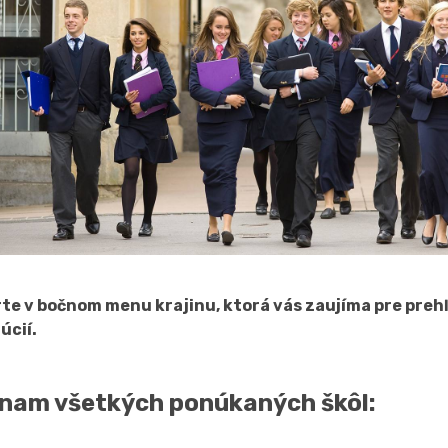
te v bočnom menu krajinu, ktorá vás zaujíma pre pre
úcií.
nam všetkých ponúkaných škôl: