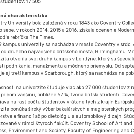
 študentov: 17 505
ná charakteristika
ry University bola založená v roku 1843 ako Coventry Colleg
o sebe, v rokoch 2014, 2015 a 2016, získala ocenenie Modern
odľa rebríčka The Times.
 kampus univerzity sa nachádza v meste Coventry v srdci A
 od druhého najväčšieho britského mesta, Birminghamu. V 
zita otvorila svoj druhý kampus v Londýne, ktorý sa špecia
asti podnikania, manažmentu a módneho priemyslu. Od sep
je aj tretí kampus v Scarborough, ktorý sa nachádza na po
snosti na univerzite študuje viac ako 27 000 študentov z r
 pričom väčšinu, približne 67 %, tvoria britskí študenti. Cove
ava na rast počtu študentov vrátane tých z krajín Európske
rzita ponúka široký výber bakalárskych a magisterských pr
erstva a financií až po dietológiu a automobilový dizajn. Štú
zované v rámci štyroch fakúlt: Coventry School of Art and 
ess, Environment and Society, Faculty of Engineering and 