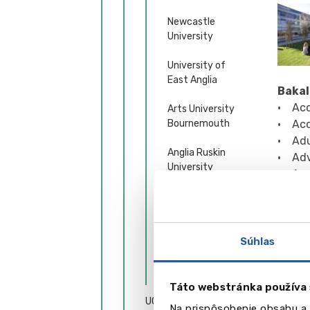
Newcastle
University
University of
East Anglia
Baka
• Ac
Arts University
• Acc
Bournemouth
• Adu
Anglia Ruskin
• Adv
University
• Aer
• Aer
Leeds Beckett
• Ana
University
• Arc
• Arc
Solent University
Súhlas
• Aut
Ďalšie univerzity
• Aut
Táto webstránka používa 
• Aut
UCPS – podpora pri
• Avi
Na prispôsobenie obsahu a 