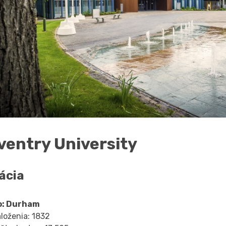
ventry University
ácia
o: Durham
založenia: 1832