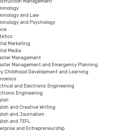
struction Management
minology
minology and Law
minology and Psychology
nce
tetics
ital Marketing
ital Media
aster Management
aster Management and Emergency Planning
ly Childhood Development and Learning
nomics
trical and Electronic Engineering
ctronic Engineering
lish
lish and Creative Writing
lish and Journalism
lish and TEFL
erprise and Entrepreneurship