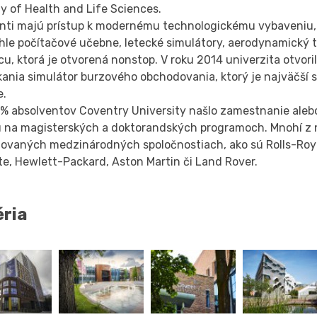
y of Health and Life Sciences.
nti majú prístup k modernému technologickému vybaveniu,
hle počítačové učebne, letecké simulátory, aerodynamický t
cu, ktorá je otvorená nonstop. V roku 2014 univerzita otvori
kania simulátor burzového obchodovania, ktorý je najväčší 
e.
 % absolventov Coventry University našlo zamestnanie aleb
u na magisterských a doktorandských programoch. Mnohí z n
ovaných medzinárodných spoločnostiach, ako sú Rolls-Roy
te, Hewlett-Packard, Aston Martin či Land Rover.
éria