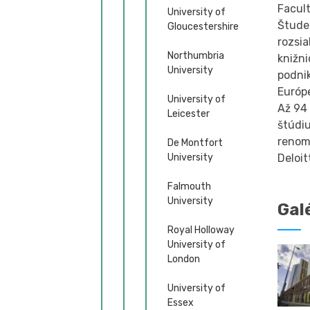
Facult
University of
Štude
Gloucestershire
rozsia
Northumbria
knižni
University
podni
Európ
University of
Až 94
Leicester
štúdi
renom
De Montfort
Deloit
University
Falmouth
University
Gal
Royal Holloway
University of
London
University of
Essex