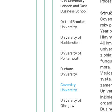
Počet
City University
London and Cass
Business School
Struč
Covent
Oxford Brookes
roky p
University
Year p
Hlavný
University of
40 km
Huddersfield
univer
University of
z obl
Portsmouth
fungu
mora.
Durham
V súča
University
sveta,
zameri
Coventry
University
Unive
inžini
University of
organi
Glasgow
Busin