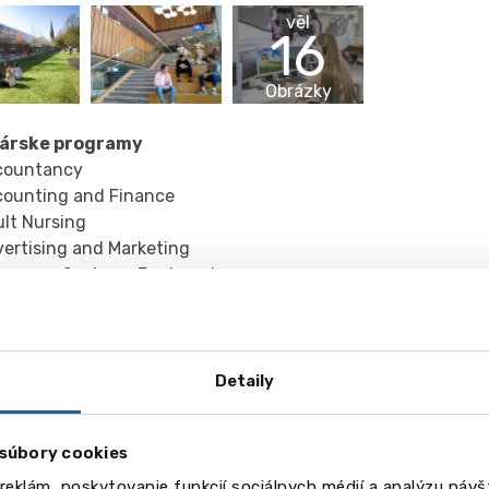
vēl
16
Obrázky
lárske programy
countancy
ounting and Finance
lt Nursing
ertising and Marketing
ospace Systems Engineering
ospace Technology
lytical Chemistry and Forensic Science
hitectural Technology
hitecture
Detaily
omotive and Transport Design
omotive Engineering
súbory cookies
omotive and Transport Design
ation Management
reklám, poskytovanie funkcií sociálnych médií a analýzu náv