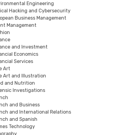
ironmental Engineering
ical Hacking and Cybersecurity
opean Business Management
ent Management
hion
ance
ance and Investment
ancial Economics
ancial Services
e Art
 Art and Illustration
d and Nutrition
ensic Investigations
nch
nch and Business
nch and International Relations
nch and Spanish
es Technology
ography