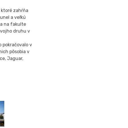
 ktoré zahŕňa
unel a veľkú
la na fakulte
svojho druhu v
o pokračovalo v
ich pôsobia v
ce, Jaguar,