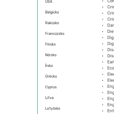
• Con
USA
• Cri
Belgicko
• Cri
• Cri
Rakúsko
• Da
• Die
Francúzsko
• Dig
• Dig
Fínsko
• Dis
Nórsko
• Dis
• Ear
Írsko
• Eco
• Elec
Grécko
• Ele
• Eng
Cyprus
• Eng
Litva
• Eng
• Eng
Lotyšsko
• Ent