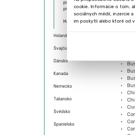
prijatí na bakalárske
• Bio
cookie. Informácie o tom, 
programy
• Bio
sociálnych médií, inzercie 
• Bio
im poskytli alebo ktoré od vá
Magisterské štúdium
• Bui
• Bus
Holandsko
• Bus
Švajčiarsko
• Bus
• Bus
Dánsko
• Bus
• Bus
Kanada
• Bus
• Bus
Nemecko
• Chi
Taliansko
• Chi
• Civ
Švédsko
• Com
• Com
Španielsko
• Co