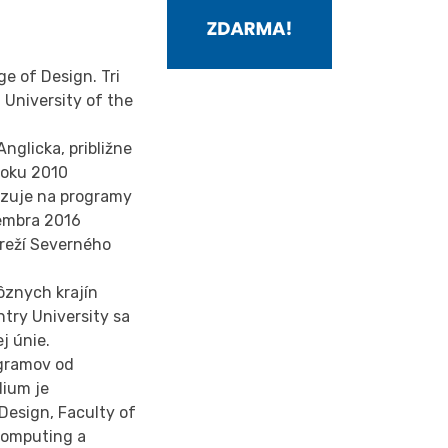
e of Design. Tri
 University of the
nglicka, približne
roku 2010
lizuje na programy
tembra 2016
breží Severného
ôznych krajín
ntry University sa
j únie.
ogramov od
dium je
Design, Faculty of
Computing a