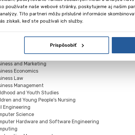
logical and Chemical Science
ako používate naše webové stránky, poskytujeme aj našim par
logical and Forensic Sciences
a analýzy. Títo partneri môžu príslušné informácie skombinovať
medical Science
s získali, keď ste používali ich služby.
lding Surveying
iness Administration
iness and Finance
Prispôsobiť
iness and Human Resource Management
iness and Law
iness and Marketing
iness Economics
iness Law
iness Management
ldhood and Youth Studies
ldren and Young People's Nursing
il Engineering
puter Science
puter Hardware and Software Engineering
mputing