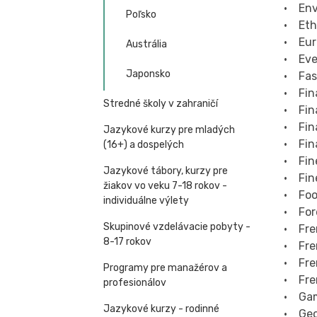
• Env
Poľsko
• Eth
• Eur
Austrália
• Ev
Japonsko
• Fas
• Fin
Stredné školy v zahraničí
• Fin
• Fin
Jazykové kurzy pre mladých
• Fin
(16+) a dospelých
• Fin
Jazykové tábory, kurzy pre
• Fine
žiakov vo veku 7-18 rokov -
• Foo
individuálne výlety
• For
Skupinové vzdelávacie pobyty -
• Fre
8-17 rokov
• Fre
• Fre
Programy pre manažérov a
• Fre
profesionálov
• Gam
Jazykové kurzy - rodinné
• Ge