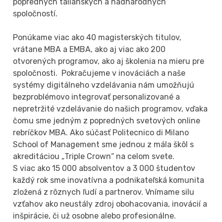
popredných talianskych a nadnárodných
spoločností.
Ponúkame viac ako 40 magisterských titulov,
vrátane MBA a EMBA, ako aj viac ako 200
otvorených programov, ako aj školenia na mieru pre
spoločnosti. Pokračujeme v inováciách a naše
systémy digitálneho vzdelávania nám umožňujú
bezproblémovo integrovať personalizované a
nepretržité vzdelávanie do našich programov, vďaka
čomu sme jedným z popredných svetových online
rebríčkov MBA. Ako súčasť Politecnico di Milano
School of Management sme jednou z mála škôl s
akreditáciou „Triple Crown“ na celom svete.
S viac ako 15 000 absolventov a 3 000 študentov
každý rok sme inovatívna a podnikateľská komunita
zložená z rôznych ľudí a partnerov. Vnímame silu
vzťahov ako neustály zdroj obohacovania, inovácií a
inšpirácie, či už osobne alebo profesionálne.