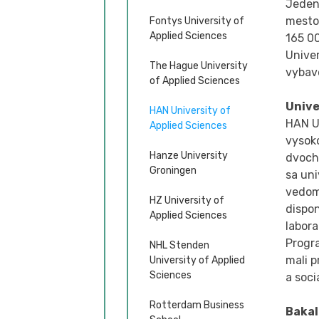
Jeden
mesto 
Fontys University of
Applied Sciences
165 0
Unive
The Hague University
vybav
of Applied Sciences
Unive
HAN University of
HAN Un
Applied Sciences
vysok
Hanze University
dvoch
Groningen
sa uni
vedom
HZ University of
dispo
Applied Sciences
labor
Progr
NHL Stenden
mali p
University of Applied
Sciences
a soci
Rotterdam Business
Bakal