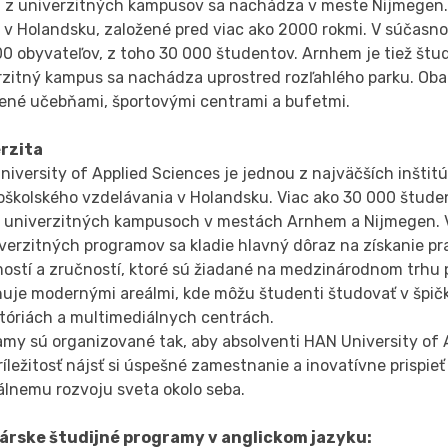
 z univerzitných kampusov sa nachádza v meste Nijmegen. 
v Holandsku, založené pred viac ako 2000 rokmi. V súčasnos
00 obyvateľov, z toho 30 000 študentov. Arnhem je tiež štu
rzitný kampus sa nachádza uprostred rozľahlého parku. Oba
ené učebňami, športovými centrami a bufetmi.
rzita
iversity of Applied Sciences je jednou z najväčších inštitú
oškolského vzdelávania v Holandsku. Viac ako 30 000 štude
 univerzitných kampusoch v mestách Arnhem a Nijmegen. 
verzitných programov sa kladie hlavný dôraz na získanie pr
ostí a zručností, ktoré sú žiadané na medzinárodnom trhu p
nuje modernými areálmi, kde môžu študenti študovať v špi
atóriách a multimediálnych centrách.
amy sú organizované tak, aby absolventi HAN University of 
ríležitosť nájsť si úspešné zamestnanie a inovatívne prispi
álnemu rozvoju sveta okolo seba.
árske študijné programy v anglickom jazyku: