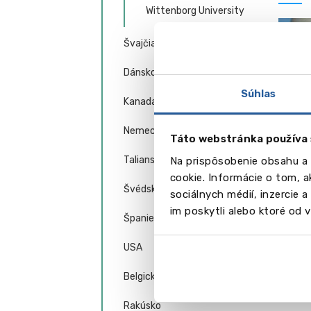
Wittenborg University
Švajčiarsko
Dánsko
Súhlas
Kanada
Nemecko
Táto webstránka používa 
Taliansko
Na prispôsobenie obsahu a 
Moh
cookie. Informácie o tom, 
Švédsko
sociálnych médií, inzercie 
im poskytli alebo ktoré od vá
Španielsko
USA
Belgicko
Rakúsko