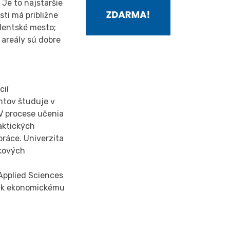
Je to najstaršie
ti má približne
dentské mesto;
 areály sú dobre
cií
ntov študuje v
V procese učenia
aktických
ráce. Univerzita
čkových
Applied Sciences
eť k ekonomickému