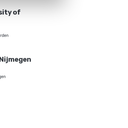
ity of
rden
 Nijmegen
gen