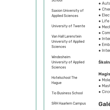
School
● Aut
● Che
Saxion University of
● Elec
Applied Sciences
● Life
University of Twente
● Mec
● Com
Van Hall Larenstein
● Inte
University of Applied
● Emb
Sciences
● Inte
Windesheim
Školn
University of Applied
Sciences
Magis
Hotelschool The
● Mole
Hague
● Mas
● Cir
Tio Business School
Gal
SRH Haarlem Campus