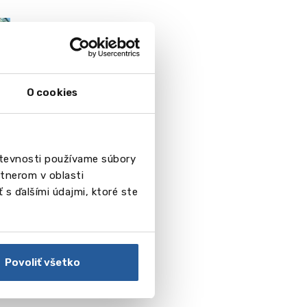
O cookies
števnosti používame súbory
tnerom v oblasti
 s ďalšími údajmi, ktoré ste
ty
Povoliť všetko
oorn