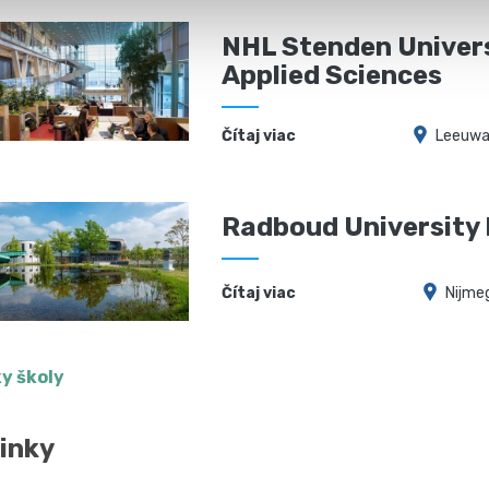
NHL Stenden Univers
Applied Sciences
Čítaj viac
Leeuwa
Radboud University
Čítaj viac
Nijme
y školy
inky