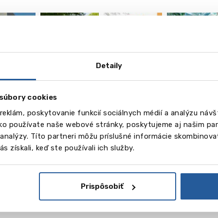
Detaily
vēl
10
súbory cookies
Obrázky
reklám, poskytovanie funkcií sociálnych médií a analýzu náv
lo by vás zaujímať
ako používate naše webové stránky, poskytujeme aj našim par
a analýzy. Títo partneri môžu príslušné informácie skombinovať
s získali, keď ste používali ich služby.
Wittenborg Universi
Prispôsobiť
Čítaj viac
Apeld