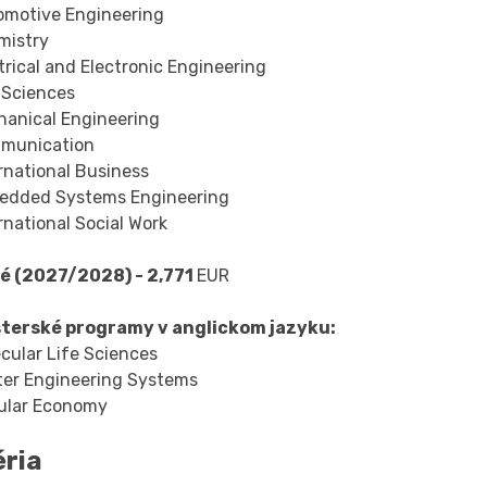
omotive Engineering
mistry
trical and Electronic Engineering
 Sciences
hanical Engineering
munication
rnational Business
edded Systems Engineering
rnational Social Work
é (2027/2028) - 2,771
EUR
terské programy v anglickom jazyku:
cular Life Sciences
ter Engineering Systems
cular Economy
éria