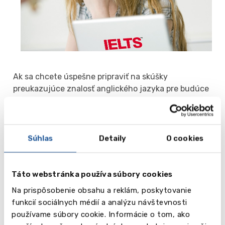
Ak sa chcete úspešne pripraviť na skúšky
preukazujúce znalosť anglického jazyka pre budúce
štúdium, kariéru alebo jednoducho pre seba,
prípravné kurzy na skúšky vo Veľkej Británii, Írsku,
Amerike, Kanade, na Malte a v ďalších anglicky
hovoriacich krajinách vám pomôžu dosiahnuť
Súhlas
Detaily
O cookies
maximálne výsledky.
Príprava na IELTS a ďalšie skúšky v zahraničí
znamená úsporu vášho času, ako aj jedinečnú
Táto webstránka používa súbory cookies
príležitosť spoznať krajinu, v ktorej budete v
Na prispôsobenie obsahu a reklám, poskytovanie
budúcnosti študovať.
funkcií sociálnych médií a analýzu návštevnosti
V spolupráci s našimi partnermi – najlepšími
používame súbory cookie. Informácie o tom, ako
medzinárodnými školami anglického jazyka –