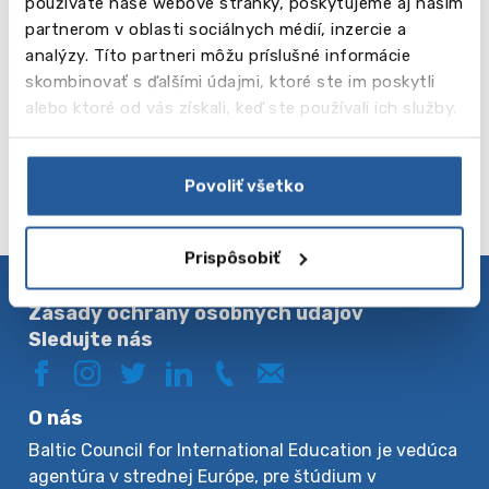
používate naše webové stránky, poskytujeme aj našim
ponúkame rôznorodé kurzy s rôznou intenzitou a
partnerom v oblasti sociálnych médií, inzercie a
dĺžkou trvania. Vyberte si krajinu štúdia a kurz, ktorý
analýzy. Títo partneri môžu príslušné informácie
vám vyhovuje.
skombinovať s ďalšími údajmi, ktoré ste im poskytli
alebo ktoré od vás získali, keď ste používali ich služby.
Registrácia na bezplatnú konzultáciu
Povoliť všetko
Prispôsobiť
Zásady ochrany osobných údajov
Sledujte nás
O nás
Baltic Council for International Education je vedúca
agentúra v strednej Európe, pre štúdium v