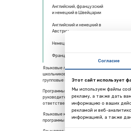
Английский, французский
и немецкий в Швейцарии
Английский и немецкий в
Австрии
Немецкий в Германии
Французский во Франции
Согласие
Языковые лагеря, курсы для
школьников 7-18 лет -
Этот сайт использует ф
групповые поездки
Мы используем файлы cook
Программы для
рекламу, а также дать ва
руководителей и
информацию о ваших дейс
ответственных работников
рекламой и веб-аналитик
Языковые курсы - семейные
информацией, а также дан
программы