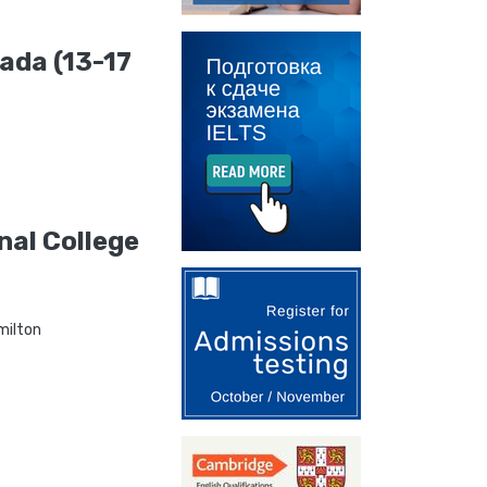
da (13-17
nal College
milton