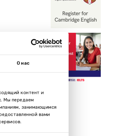
О нас
дходящий контент и
х. Мы передаем
омпаниям, занимающимся
предоставленной вами
сервисов.