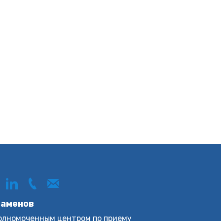
заменов
уполномоченным центром по приему