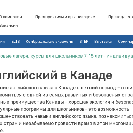
О компании
Предприятиям и организациям
Преподават
Вакансии
ция
IELTS
Кембриджские экзамены
STEP
Выставки
Семина
овые лагеря, курсы для школьников 7-18 лет- индивиду
глийский в Канаде
ние английского языка в Канаде в летний период – отл
комиться с одной из самых развитых и безопасных стра
ные преимущества Канады - хорошая экология и безопа
улярные программы для школьников– это возможность
ршенствовать навыки английского языка, познакомиться
х стран и незабываемо провести время в этой многона
е.