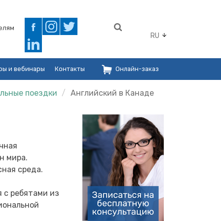
елям
RU
ры и вебинары
Контакты
Онлайн-заказ
альные поездки
Английский в Канаде
ичная
н мира.
сная среда.
 с ребятами из
циональной