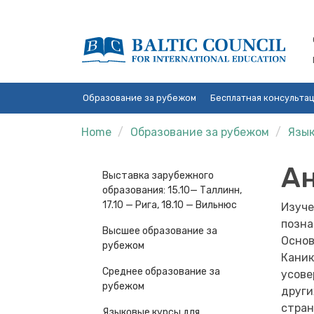
Образование за рубежом
Бесплатная консульта
Home
Образование за рубежом
Язык
Ан
Выставка зарубежного
образования: 15.10— Таллинн,
17.10 — Рига, 18.10 — Вильнюс
Изуче
позна
Высшее образование за
Основ
рубежом
Каник
Среднее образование за
усове
рубежом
други
стран
Языковые курсы для