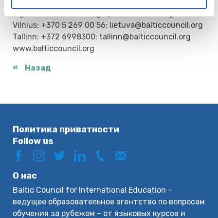
Riga: +371 67317627; riga@balticcouncil.org
Vilnius: +370 5 269 00 56; lietuva@balticcouncil.org
Tallinn: +372 6998300; tallinn@balticcouncil.org
www.balticcouncil.org
Назад
Политика приватности
Follow us
О нас
Baltic Council for International Education –
ведущее образовательное агентство по вопросам
обучения за рубежом – от языковых курсов и