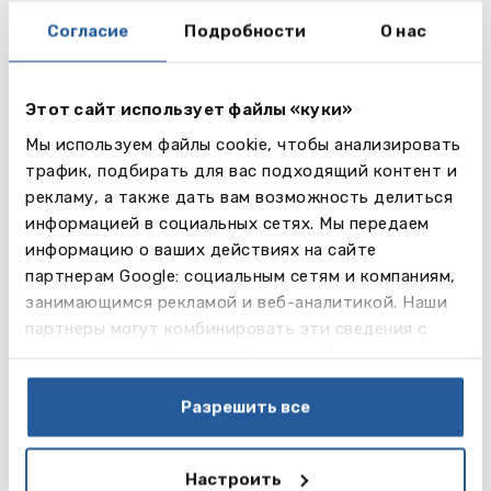
✔️ А там холодно?
✔️ Можно студентам подрабатывать?
Согласие
Подробности
О нас
✔️ Что с проживанием?
Это – всего лишь некоторые из вопросов, которые
Этот сайт использует файлы «куки»
мы с вами обсудим.
Мы используем файлы cookie, чтобы анализировать
трафик, подбирать для вас подходящий контент и
Регистрация на вебинар
рекламу, а также дать вам возможность делиться
информацией в социальных сетях. Мы передаем
Если вы уже приняли решение учиться за
информацию о ваших действиях на сайте
границей, то приглашаем записаться на
партнерам Google: социальным сетям и компаниям,
бесплатную онлайн консультацию с нашими
занимающимся рекламой и веб-аналитикой. Наши
опытными специалистами в области
партнеры могут комбинировать эти сведения с
зарубежного образования, которые сами учились
предоставленной вами информацией, а также
за рубежом. Они помогут вам оформить
данными, которые они получили при использовании
документы и ответят на все интересующие вас
вами их сервисов.
Разрешить все
вопросы.
Регистрация на бесплатную консультацию
Настроить