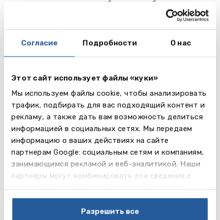
члены международного бизнес-сообщества, в
том числе предприниматели, консультанты и
бизнес-лидеры. 93% выпускников EU Business
School трудоустраиваются в течение 6 месяцев
Согласие
Подробности
О нас
после выпуска.
EU Business School предлагает программы
Этот сайт использует файлы «куки»
бакалавра и магистратуры в сфере бизнес-
Мы используем файлы cookie, чтобы анализировать
администрирования, туризма, международных
трафик, подбирать для вас подходящий контент и
отношений, финансов, спортивного
рекламу, а также дать вам возможность делиться
менеджмента, маркетинга, коммуникаций и др.
информацией в социальных сетях. Мы передаем
Записывайтесь на бесплатный вебинар, чтобы
информацию о ваших действиях на сайте
узнать больше о программах, вступительных
партнерам Google: социальным сетям и компаниям,
требованиях и студенческой жизни в EU
занимающимся рекламой и веб-аналитикой. Наши
Business School.
партнеры могут комбинировать эти сведения с
Регистрация на вебинары
предоставленной вами информацией, а также
Латвия:
здесь
данными, которые они получили при использовании
Литва:
здесь
вами их сервисов.
Разрешить все