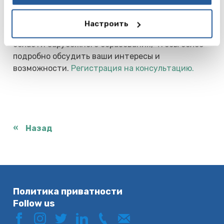
Эстония:
здесь
Приглашаем вас записаться на бесплатную
Настроить
онлайн консультацию с нашими специалистами в
области зарубежного образования, чтобы более
подробно обсудить ваши интересы и
возможности.
Регистрация на консультацию.
Назад
Политика приватности
Follow us