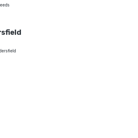
Leeds
sfield
ersfield