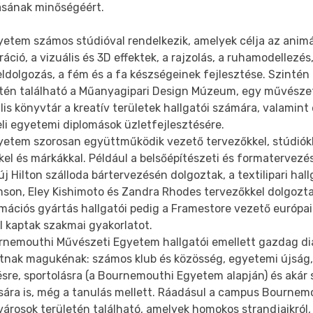
ásának minőségéért.
yetem számos stúdióval rendelkezik, amelyek célja az animá
tráció, a vizuális és 3D effektek, a rajzolás, a ruhamodellezés
eldolgozás, a fém és a fa készségeinek fejlesztése. Szinté
etén található a Műanyagipari Design Múzeum, egy művészeti
lis könyvtár a kreatív területek hallgatói számára, valamint
li egyetemi diplomások üzletfejlesztésére.
yetem szorosan együttműködik vezető tervezőkkel, stúdiókka
el és márkákkal. Például a belsőépítészeti és formatervezés
új Hilton szálloda bártervezésén dolgoztak, a textilipari ha
mson, Eley Kishimoto és Zandra Rhodes tervezőkkel dolgozta
imációs gyártás hallgatói pedig a Framestore vezető európa
l kaptak szakmai gyakorlatot.
rnemouthi Művészeti Egyetem hallgatói emellett gazdag di
tnak magukénak: számos klub és közösség, egyetemi újság,
sre, sportolásra (a Bournemouthi Egyetem alapján) és akár s
ására is, még a tanulás mellett. Ráadásul a campus Bournem
árosok területén található, amelyek homokos strandjaikról, f