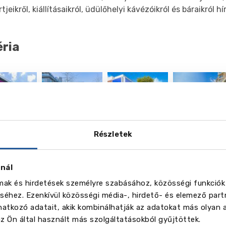
tjeikről, kiállításaikról, üdülőhelyi kávézóikról és báraikról hí
éria
vēl
Részletek
18
Képek
znál
lmak és hirdetések személyre szabásához, közösségi funkciók
épzési programok:
éhez. Ezenkívül közösségi média-, hirdető- és elemező part
ting
atkozó adatait, akik kombinálhatják az adatokat más olyan 
mation Production
 Ön által használt más szolgáltatásokból gyűjtöttek.
 and Design History