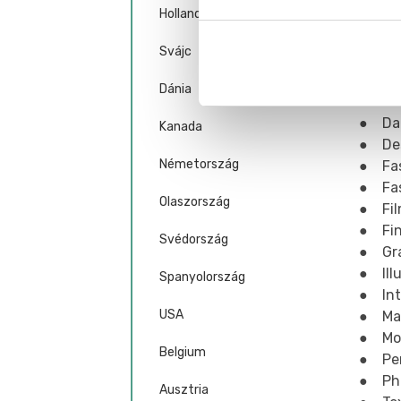
Hollandia
● Arc
● Com
Svájc
● Co
● Cre
Dánia
● Cre
● Da
Kanada
● De
Németország
● Fa
● Fas
Olaszország
● Fil
● Fin
Svédország
● Gra
● Illu
Spanyolország
● Int
USA
● Mak
● Mo
Belgium
● Per
● Ph
Ausztria