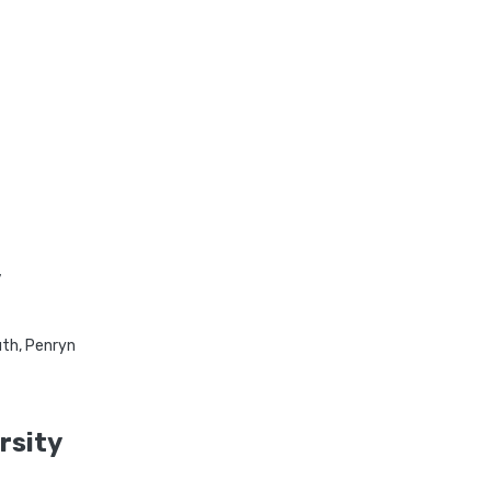
y
th, Penryn
rsity