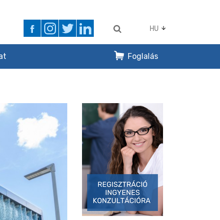
HU
at
Foglalás