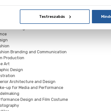
hitecture
mercial Photography
stume
Testreszabás
Mind
ative Events Management
ative Writing
nce
sign
shion
hion Branding and Communication
m Production
e Art
phic Design
stration
erior Architecture and Design
e-up for Media and Performance
delmaking
formance Design and Film Costume
otography