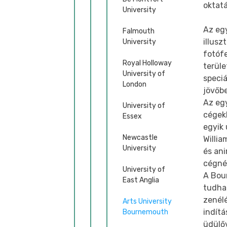
oktat
University
Az eg
Falmouth
illusz
University
fotóf
Royal Holloway
terül
University of
speciá
London
jövőbe
Az eg
University of
cégekk
Essex
egyik 
Newcastle
Willia
University
és an
cégné
University of
A Bou
East Anglia
tudha
zenélé
Arts University
indít
Bournemouth
üdülőv