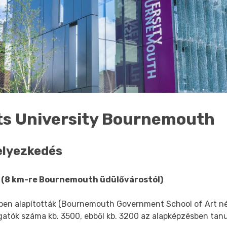
ts University Bournemouth
elyezkedés
 (8 km-re Bournemouth üdülővárostól)
ben alapították (Bournemouth Government School of Art né
lgatók száma kb. 3500, ebből kb. 3200 az alapképzésben tan