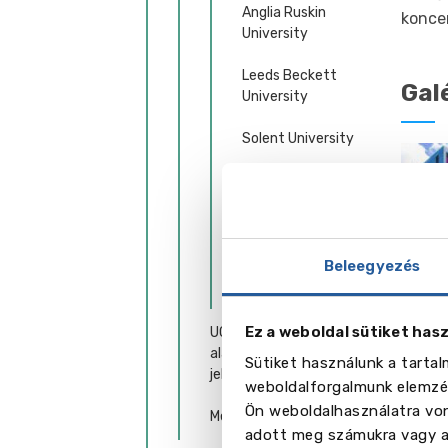
Anglia Ruskin
koncer
University
Leeds Beckett
Gal
University
Solent University
University
College
Birmingham
Brunel University
Beleegyezés
London
Ez a weboldal sütiket has
UCPS – segítség az
alapképzésre való
Sütiket használunk a tarta
Alapk
jelentkezésben
weboldalforgalmunk elemzés
● Ac
Ön weboldalhasználatra von
Mesterképzések
● Ani
adott meg számukra vagy az
● Art