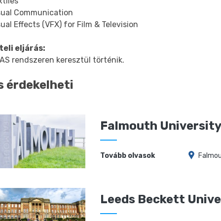
tiles
ual Communication
al Effects (VFX) for Film & Television
eli eljárás:
AS rendszeren keresztül történik.
s érdekelheti
Falmouth Universit
Tovább olvasok
Falmou
Leeds Beckett Unive