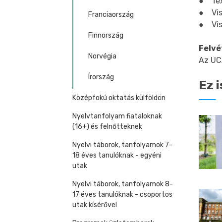
● Tex
● Vis
Franciaország
● Visu
Finnország
Felvét
Norvégia
Az UC
Írország
Ez i
Középfokú oktatás külföldön
Nyelvtanfolyam fiataloknak
(16+) és felnőtteknek
Nyelvi táborok, tanfolyamok 7-
18 éves tanulóknak - egyéni
utak
Nyelvi táborok, tanfolyamok 8-
17 éves tanulóknak - csoportos
utak kísérővel