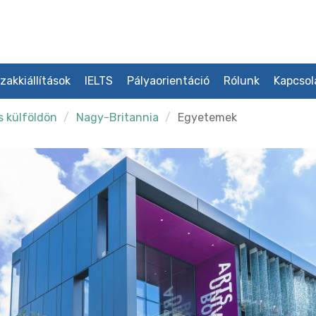
zakkiállítások
IELTS
Pályaorientáció
Rólunk
Kapcsol
s külföldön
Nagy-Britannia
Egyetemek