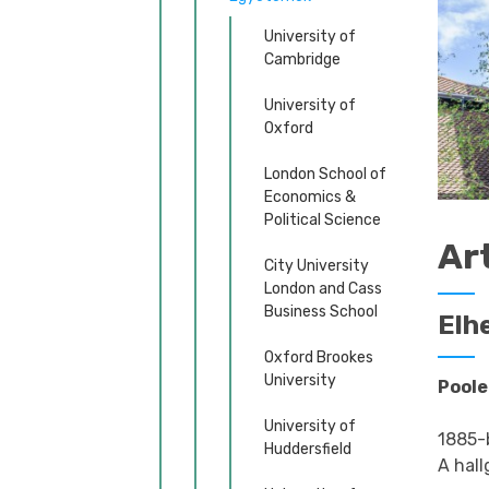
University of
Cambridge
University of
Oxford
London School of
Economics &
Political Science
Ar
City University
London and Cass
Business School
Elh
Oxford Brookes
University
Poole
University of
1885-
Huddersfield
A hal