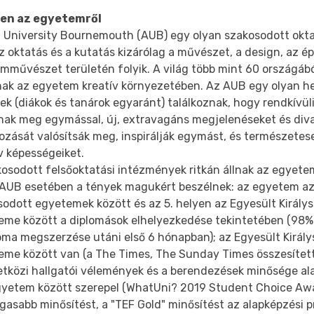
en az egyetemről
t University Bournemouth (AUB) egy olyan szakosodott okta
z oktatás és a kutatás kizárólag a művészet, a design, az é
ilmművészet területén folyik. A világ több mint 60 országáb
nak az egyetem kreatív környezetében. Az AUB egy olyan hel
k (diákok és tanárok egyaránt) találkoznak, hogy rendkívüli
nak meg egymással, új, extravagáns megjelenéseket és div
ozását valósítsák meg, inspirálják egymást, és természetes
v képességeiket.
osodott felsőoktatási intézmények ritkán állnak az egyetem
 AUB esetében a tények magukért beszélnek: az egyetem az e
sodott egyetemek között és az 5. helyen az Egyesült Király
eme között a diplomások elhelyezkedése tekintetében (98%
oma megszerzése utáni első 6 hónapban); az Egyesült Király
eme között van (a The Times, The Sunday Times összesített
tközi hallgatói vélemények és a berendezések minősége ala
egyetem között szerepel (WhatUni? 2019 Student Choice Aw
gasabb minősítést, a "TEF Gold" minősítést az alapképzési 