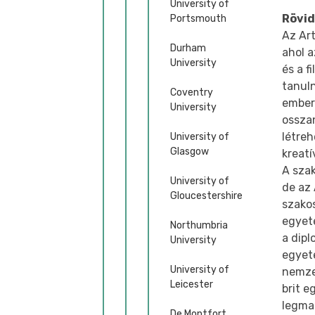
University of
Rövid
Portsmouth
Az Ar
Durham
ahol a
University
és a f
tanul
Coventry
embere
University
ossza
létreh
University of
Glasgow
kreatí
A szak
University of
de az
Gloucestershire
szako
egyet
Northumbria
a dipl
University
egyet
University of
nemze
Leicester
brit 
legma
De Montfort