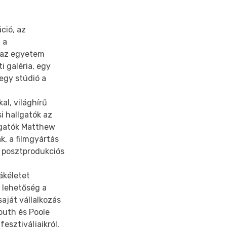
ció, az
, a
n az egyetem
 galéria, egy
 egy stúdió a
l, világhírű
i hallgatók az
llgatók Matthew
k, a filmgyártás
i posztprodukciós
ákéletet
 lehetőség a
aját vállalkozás
outh és Poole
esztiváljaikról,