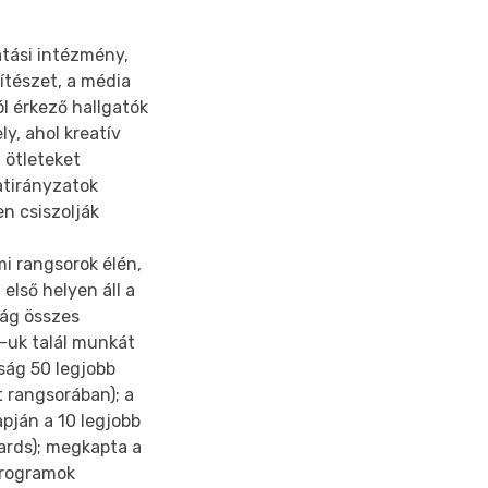
tási intézmény,
pítészet, a média
ól érkező hallgatók
y, ahol kreatív
 ötleteket
atirányzatok
en csiszolják
i rangsorok élén,
lső helyen áll a
ság összes
-uk talál munkát
ság 50 legjobb
 rangsorában); a
pján a 10 legjobb
ards); megkapta a
programok