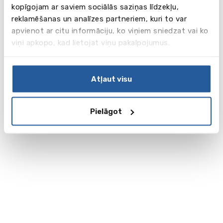
kopīgojam ar saviem sociālās saziņas līdzekļu,
reklamēšanas un analīzes partneriem, kuri to var
apvienot ar citu informāciju, ko viņiem sniedzat vai ko
viņi apkopo, kad lietojat viņu pakalpojumus.
Atļaut visu
Pielāgot