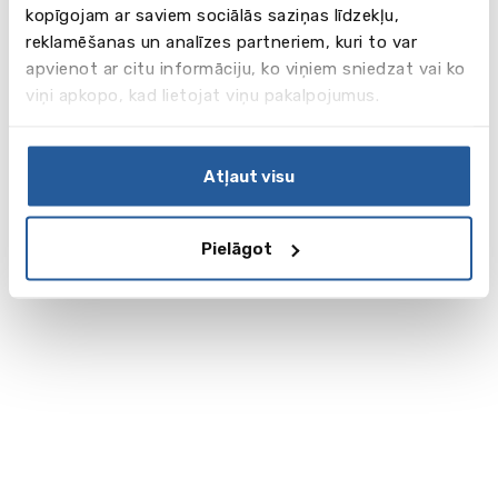
kopīgojam ar saviem sociālās saziņas līdzekļu,
reklamēšanas un analīzes partneriem, kuri to var
apvienot ar citu informāciju, ko viņiem sniedzat vai ko
viņi apkopo, kad lietojat viņu pakalpojumus.
Atļaut visu
Pielāgot