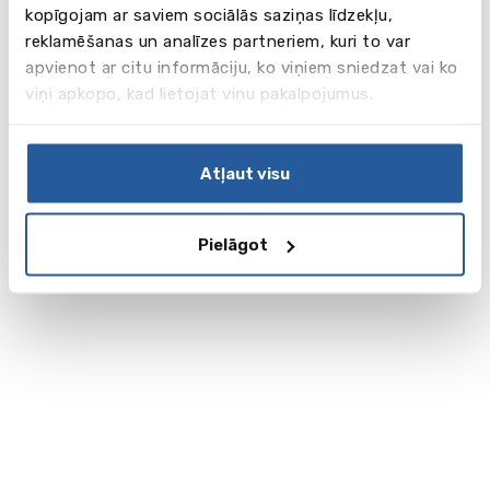
kopīgojam ar saviem sociālās saziņas līdzekļu,
reklamēšanas un analīzes partneriem, kuri to var
apvienot ar citu informāciju, ko viņiem sniedzat vai ko
viņi apkopo, kad lietojat viņu pakalpojumus.
Atļaut visu
Pielāgot